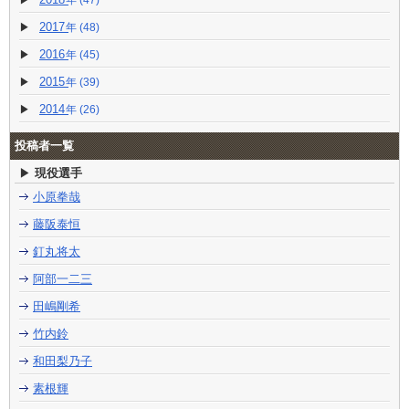
(47)
2017
(48)
2016
(45)
2015
(39)
2014
(26)
投稿者一覧
現役選手
小原拳哉
藤阪泰恒
釘丸将太
阿部一二三
田嶋剛希
竹内鈴
和田梨乃子
素根輝