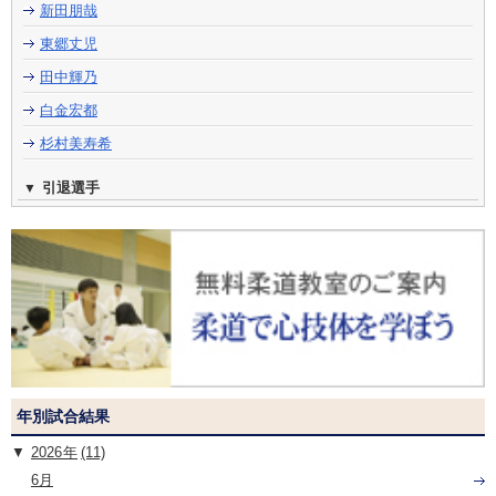
新田朋哉
東郷丈児
田中輝乃
白金宏都
杉村美寿希
引退選手
年別試合結果
2026
(11)
6月