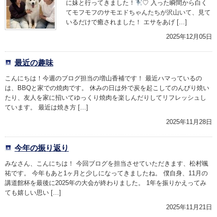
に妹と行ってきました！
♡ 入った瞬間から白く
てモフモフのサモエドちゃんたちが沢山いて、見て
いるだけで癒されました！ エサをあげ […]
2025年12月05日
最近の趣味
こんにちは！今週のブログ担当の増山香補です！ 最近ハマっているの
は、BBQと家での焼肉です。 休みの日は外で炭を起こしてのんびり焼い
たり、友人を家に招いてゆっくり焼肉を楽しんだりしてリフレッシュし
ています。 最近は焼き方 […]
2025年11月28日
今年の振り返り
みなさん、こんにちは！ 今回ブログを担当させていただきます、松村颯
祐です。 今年もあと1ヶ月と少しになってきましたね。 僕自身、11月の
講道館杯を最後に2025年の大会が終わりました。 1年を振りかえってみ
ても嬉しい思い […]
2025年11月21日