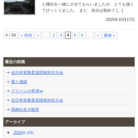
と稽古を一緒にさせてもらいましたが、とても強く
てびっくりました。 また、自分は初めて […]
2025年10月17日
4 / 59
« 先頭
«
...
2
3
4
5
6
...
»
最後 »
最近の投稿
全日本実業柔道団体対抗大会
愛と感謝
グリーンの草津🫛
全日本実業柔道団体対抗大会
高崎白衣大観音
アーカイブ
2026
(29)