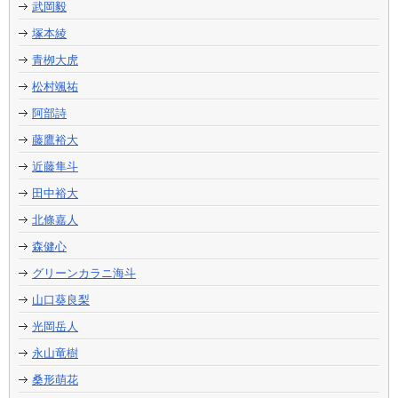
武岡毅
塚本綾
青栁大虎
松村颯祐
阿部詩
藤鷹裕大
近藤隼斗
田中裕大
北條嘉人
森健心
グリーンカラニ海斗
山口葵良梨
光岡岳人
永山竜樹
桑形萌花