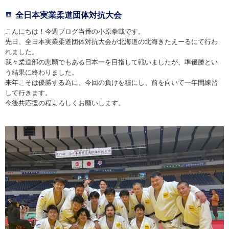
全日本実業柔道団体対抗大会
こんにちは！今週ブログ当番の小原拳哉です。
先日、全日本実業柔道団体対抗大会が北海道の北海きたえーるにて行わ
れました。
我々柔道部の悲願でもある日本一を目指して戦いましたが、準優勝とい
う結果に終わりました。
来年こそは優勝する為に、今回の負けを糧にし、前を向いて一年間練習
して行きます。
今後共応援の程よろしくお願いします。