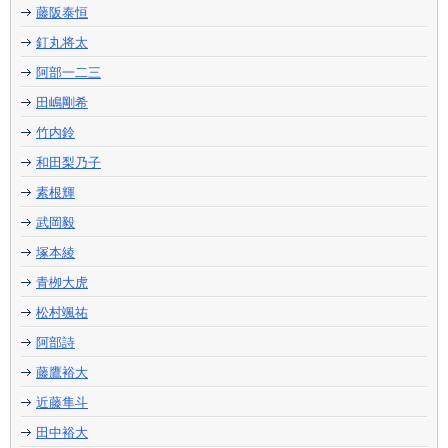
藤阪泰恒
釘丸将太
阿部一二三
田嶋剛希
竹内鈴
和田梨乃子
素根輝
武岡毅
塚本綾
青栁大虎
松村颯祐
阿部詩
藤鷹裕大
近藤隼斗
田中裕大