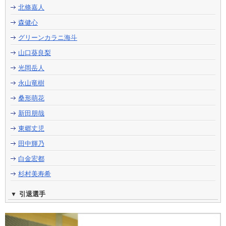
北條嘉人
森健心
グリーンカラニ海斗
山口葵良梨
光岡岳人
永山竜樹
桑形萌花
新田朋哉
東郷丈児
田中輝乃
白金宏都
杉村美寿希
引退選手