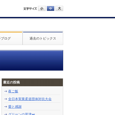
手ブログ
過去のトピックス
最近の投稿
夜ご飯
全日本実業柔道団体対抗大会
愛と感謝
グリーンの草津🫛