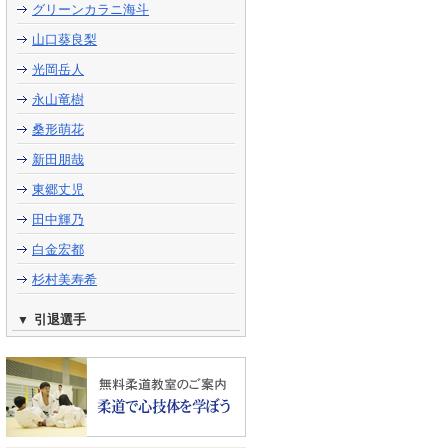
グリーンカラニ海斗
山口葵良梨
光岡岳人
永山竜樹
桑形萌花
新田朋哉
東郷丈児
田中輝乃
白金宏都
杉村美寿希
引退選手