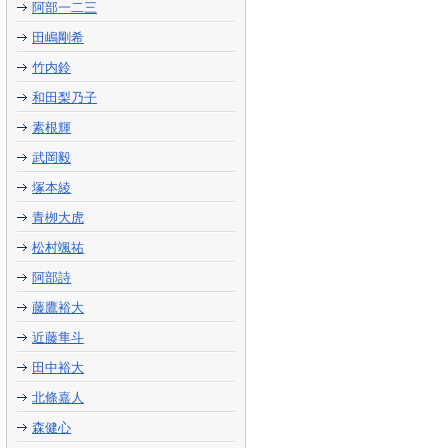
阿部一二三
田嶋剛希
竹内鈴
和田梨乃子
素根輝
武岡毅
塚本綾
青栁大虎
松村颯祐
阿部詩
藤鷹裕大
近藤隼斗
田中裕大
北條嘉人
森健心