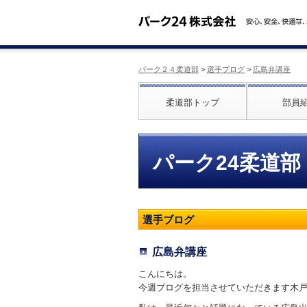
パーク２４柔道部
>
選手ブログ
>
広島弁講座
柔道部トップ
部員
パーク24柔道部
選手ブログ
広島弁講座
こんにちは。
今週ブログを担当させていただきます木