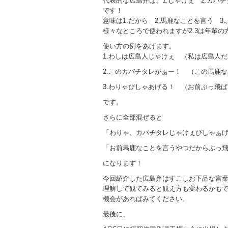
代表的な広島弁は、1.じゃけぇ 2.カバチ
です！
意味は1.だから 2.馬鹿なことを言う 3
様々なところで使われますが2.3は年輩の
使い方の例をあげます。
1.わしは広島人じゃけぇ （私は広島人
2.このカバチタレがぁー！ （この馬鹿
3.わりゃぴしゃあげる！ （お前ぶっ飛
です。
さらに全部混ぜると
「わりゃ、カバチタレじゃけぇぴしゃぁ
「お前馬鹿なことを言うやつだからぶっ
になります！
今回紹介した広島弁はすこしお下品な言
理解して観てみると観え方も変わるかもで
機会があればみてください。
最後に、