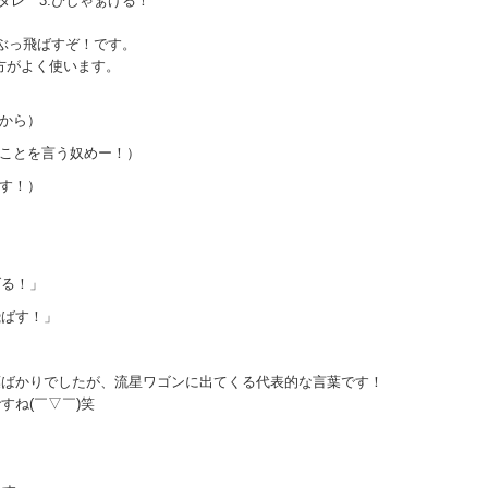
タレ 3.ぴしゃぁげる！
.ぶっ飛ばすぞ！です。
方がよく使います。
だから）
なことを言う奴めー！）
ばす！）
げる！」
飛ばす！」
葉ばかりでしたが、流星ワゴンに出てくる代表的な言葉です！
すね(￣▽￣)笑