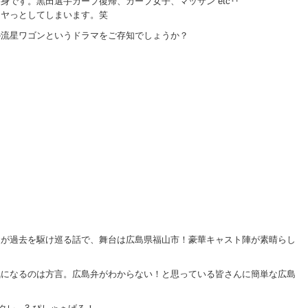
身です。黒田選手カープ復帰、カープ女子、マッサン etc‥
ニヤっとしてしまいます。笑
の流星ワゴンというドラマをご存知でしょうか？
父が過去を駆け巡る話で、舞台は広島県福山市！豪華キャスト陣が素晴らし
気になるのは方言。広島弁がわからない！と思っている皆さんに簡単な広島