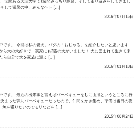
。 伝統ある天理大学で1週間みっちり練習、そして走り込みをしてきまし
そして猛暑の中、みんなヘト […]
2016年07月15日
戸です。 今回は私の愛犬。パグの「おじゃる」を紹介したいと思います
私は昔から大の犬好きで、実家にも2匹の犬がいました！ 犬に囲まれて生きて来
ら自分で犬を家族に迎え […]
2016年01月18日
戸です。 最近の出来事と言えばバーベキューをしに山渓というところに行
遽決まった弾丸バーベキューだったので、仲間をかき集め、準備は当日の夜
 魚を獲りたいのでモリなどを […]
2015年08月24日