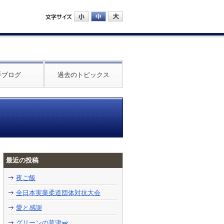
手ブログ
過去のトピックス
最近の投稿
夜ご飯
全日本実業柔道団体対抗大会
愛と感謝
グリーンの草津🫛