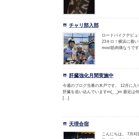
チャリ部入部
ロードバイクデビュ
23キロ！横浜に着
most筋肉痛なうです。
肝臓強化月間実施中
今週のブログ当番の木戸です。 12月に
肝臓を追い込んでいますm(_ _)m 最
[…]
天理合宿
こんにちは。 7月