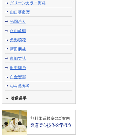
グリーンカラニ海斗
山口葵良梨
光岡岳人
永山竜樹
桑形萌花
新田朋哉
東郷丈児
田中輝乃
白金宏都
杉村美寿希
引退選手