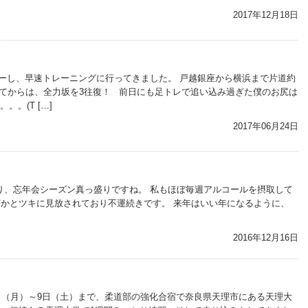
2017年12月18日
ーし、早速トレーニングに行ってきました。 戸越銀座から横浜まで片道約
いてからは、全力坂を3往復！ 前日にも足トレで追い込み過ぎた僕のお尻は
。。(T […]
2017年06月24日
入り、忘年会シーズン真っ盛りですね。 私もほぼ毎週アルコールを摂取して
近は何かとツキに見放されており不運続きです。 来年はいい年になるように、
2016年12月16日
4日（月）～9日（土）まで、柔道部の強化合宿で奈良県天理市にある天理大