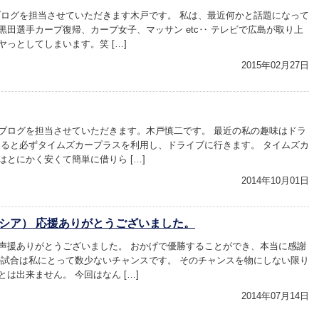
ブログを担当させていただきます木戸です。 私は、最近何かと話題になって
黒田選手カープ復帰、カープ女子、マッサン etc‥ テレビで広島が取り上
っとしてしまいます。笑 […]
2015年02月27日
ブログを担当させていただきます。木戸慎二です。 最近の私の趣味はドラ
なると必ずタイムズカープラスを利用し、ドライブに行きます。 タイムズカ
とにかく安くて簡単に借りら […]
2014年10月01日
シア） 応援ありがとうございました。
声援ありがとうございました。 おかげで優勝することができ、本当に感謝
の試合は私にとって数少ないチャンスです。 そのチャンスを物にしない限り
は出来ません。 今回はなん […]
2014年07月14日