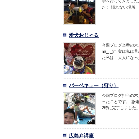
学へ行ってきました
た！ 慣れない場所、
愛犬おじゃる
今週ブログ当番の木
m(_ _)m 実は
た私は、大人になった
バーベキュー（狩り）
今回ブログ担当の木
ったことです。 急
2時に完了しました。
広島弁講座