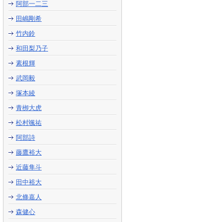
阿部一二三
田嶋剛希
竹内鈴
和田梨乃子
素根輝
武岡毅
塚本綾
青栁大虎
松村颯祐
阿部詩
藤鷹裕大
近藤隼斗
田中裕大
北條嘉人
森健心