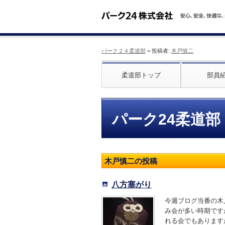
パーク２４柔道部
> 投稿者:
木戸慎二
柔道部トップ
部員
パーク24柔道部
木戸慎二の投稿
八方塞がり
今週ブログ当番の木
み会が多い時期です
れる会でもありますが