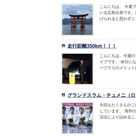
こんにちは。 今週
いる広島出身です。
げられると思わずニヤ
走行距離350km！！！
こんにちは。今週の
イブです。 休日に
ープラスのメリットは
グランドスラム・チュメニ（ロ
今回もたくさんのご
しています。 海外
頂点に上り詰めること