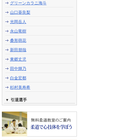
グリーンカラニ海斗
山口葵良梨
光岡岳人
永山竜樹
桑形萌花
新田朋哉
東郷丈児
田中輝乃
白金宏都
杉村美寿希
引退選手