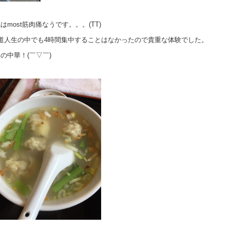
ost筋肉痛なうです。。。(TT)
道人生の中でも4時間集中することはなかったので貴重な体験でした。
の中華！(￣▽￣)