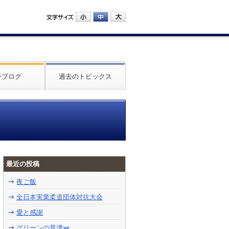
手ブログ
過去のトピックス
最近の投稿
夜ご飯
全日本実業柔道団体対抗大会
愛と感謝
グリーンの草津🫛