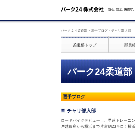
パーク２４柔道部
>
選手ブログ
>
チャリ部入部
柔道部トップ
部員
パーク24柔道部
選手ブログ
チャリ部入部
ロードバイクデビューし、早速トレーニ
戸越銀座から横浜まで片道約23キロ！横