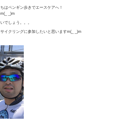
たちはペンギン歩きでエースケアへ！
_ _)m
ないでしょう。。。
イクリングに参加したいと思いますm(_ _)m