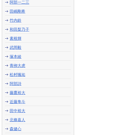
阿部一二三
田嶋剛希
竹内鈴
和田梨乃子
素根輝
武岡毅
塚本綾
青栁大虎
松村颯祐
阿部詩
藤鷹裕大
近藤隼斗
田中裕大
北條嘉人
森健心