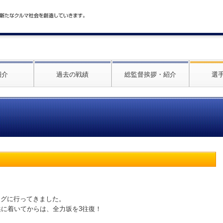
紹介
過去の戦績
総監督挨拶・紹介
選
ングに行ってきました。
浜に着いてからは、全力坂を3往復！