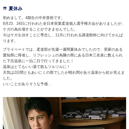
夏休み
初めまして。4期生の中井貴裕です。
8月23、24日に行われた全日本実業柔道個人選手権大会がありましたが、
ケガの為出場することができませんでした。
今はケガを治すことに専念し、11月に行われる講道館杯に向けてがんば
ります。
プライベートでは、柔道部が先週一週間夏休みでしたので、実家のある
愛知県に帰省し、リフレッシュの為隣の県にある日本三名泉に数えられ
た下呂温泉に一泊二日で行ってきました！
温泉はとてもいい湯で肌もツルツルに！
天気は2日間ともあいにくの雨でしたが晴れ間があり温泉から虹が見えま
した。
いいことがありそうな予感…