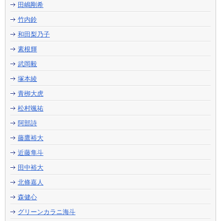
田嶋剛希
竹内鈴
和田梨乃子
素根輝
武岡毅
塚本綾
青栁大虎
松村颯祐
阿部詩
藤鷹裕大
近藤隼斗
田中裕大
北條嘉人
森健心
グリーンカラニ海斗