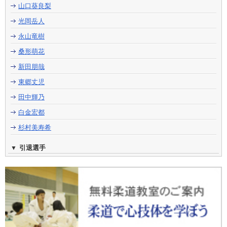
山口葵良梨
光岡岳人
永山竜樹
桑形萌花
新田朋哉
東郷丈児
田中輝乃
白金宏都
杉村美寿希
引退選手