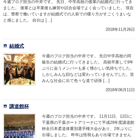
今週ブログ担当の中井です。 先日、中学高校の後輩の結婚式に行ってき
ました。 後輩とは卒業後も練習や試合会場でよく会っていました。 現在
は、警察で働いていますが結婚式での人前での喋り方がすごくうまいな
と感じました。 自分は […]
2018年11月26日
結婚式
今週のブログ担当の中井です。 先日中学高校の同
級生の結婚式に行ってきました。 高校卒業して9年
ぶりに会うメンバーも多く懐かしい気持ちでした。
しかしみんな顔などは変わっていませんでした。笑
みんな社会に出て色々な道で頑張 […]
2018年06月11日
講道館杯
今週のブログ担当の中井です。 11月11日、12日に
千葉県の千葉ポートアリーナにて平成29年度講道館
杯全日本柔道体重別選手権大会があり、2年ぶりに
出場しました。 昨年は怪我もあり出場できません