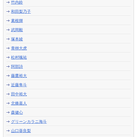
竹内鈴
和田梨乃子
素根輝
武岡毅
塚本綾
青栁大虎
松村颯祐
阿部詩
藤鷹裕大
近藤隼斗
田中裕大
北條嘉人
森健心
グリーンカラニ海斗
山口葵良梨