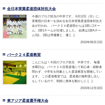
全日本実業柔道団体対抗大会
今週のブログ担当の中井です。 6月12日（日）に、
実業団の日本一を決める全日本実業柔道団体対抗大
会が行われ、 パーク２４柔道部からは1部に2チー
ム、2部1チームが出場しました。 結果は1部Aチー
ム3位、2部は準優勝と、優 […]
2016年06月13日
パーク２４柔道教室
こんにちは！今回のブログ担当 中井です。 毎週
水曜日は、パーク２４目黒道場にて初心者・経験者
問わず、小学生を対象とした柔道教室を開催してい
ます。 この柔道教室では、柔道着の無料貸し出し
もしているので、気軽に身体を動かしに […]
2015年12月10日
東アジア柔道選手権大会