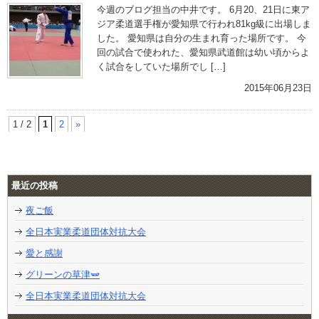
今週のブログ担当の中井です。 6月20、21日に東ア
ジア柔道選手権が愛知県で行われ81kg級に出場しま
した。 愛知県は自分の生まれ育った場所です。 今
回の試合で使われた、愛知県武道館は幼い頃からよ
く試合をしていた場所でし […]
2015年06月23日
1 / 2
1
2
»
最近の投稿
夜ご飯
全日本実業柔道団体対抗大会
愛と感謝
グリーンの草津🫛
全日本実業柔道団体対抗大会