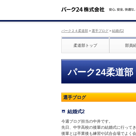
パーク２４柔道部
>
選手ブログ
>
結婚式2
柔道部トップ
部員
パーク24柔道部
選手ブログ
結婚式2
今週ブログ担当の中井です。
先日、中学高校の後輩の結婚式に行って
後輩とは卒業後も練習や試合会場でよく