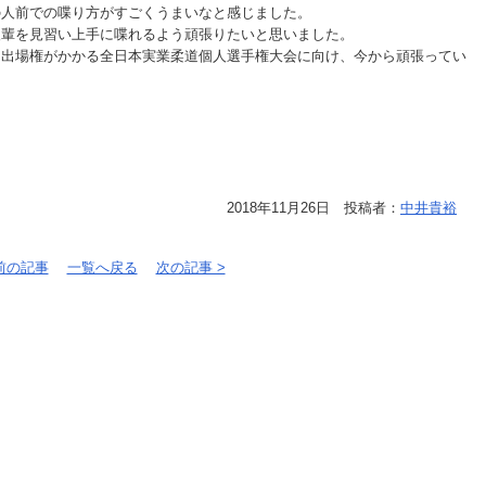
の人前での喋り方がすごくうまいなと感じました。
後輩を見習い上手に喋れるよう頑張りたいと思いました。
う出場権がかかる全日本実業柔道個人選手権大会に向け、今から頑張ってい
2018年11月26日 投稿者：
中井貴裕
 前の記事
一覧へ戻る
次の記事 >