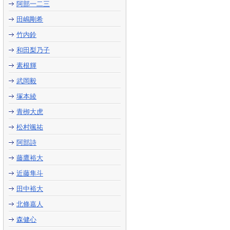
阿部一二三
田嶋剛希
竹内鈴
和田梨乃子
素根輝
武岡毅
塚本綾
青栁大虎
松村颯祐
阿部詩
藤鷹裕大
近藤隼斗
田中裕大
北條嘉人
森健心