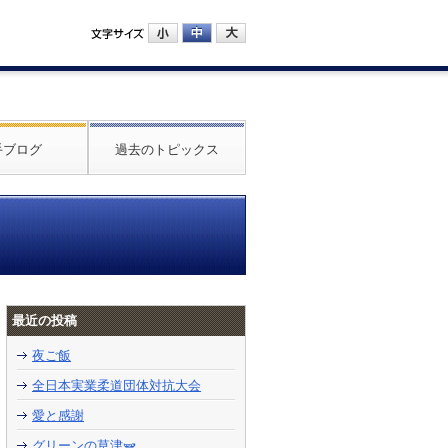
手ブログ
過去のトピックス
最近の投稿
夜ご飯
全日本実業柔道団体対抗大会
愛と感謝
グリーンの草津🫛