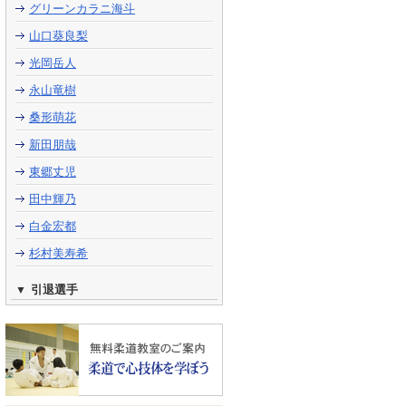
グリーンカラニ海斗
山口葵良梨
光岡岳人
永山竜樹
桑形萌花
新田朋哉
東郷丈児
田中輝乃
白金宏都
杉村美寿希
引退選手