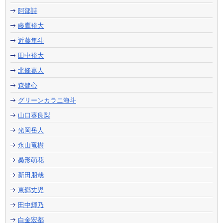
阿部詩
藤鷹裕大
近藤隼斗
田中裕大
北條嘉人
森健心
グリーンカラニ海斗
山口葵良梨
光岡岳人
永山竜樹
桑形萌花
新田朋哉
東郷丈児
田中輝乃
白金宏都