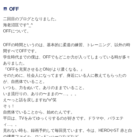
OFF
二回目のブログとなりました。
海老沼匡です^_^
OFFについて。
OFFの時間というのは、基本的に柔道の練習、トレーニング、以外の時
間すべてOFFです。
学生時代までの僕は、OFFでもどこか力が入ってしまっている時が多々
ありました。
『OFFを充実させるとONがより濃くなる。』
そのために、社会人になってまず、身近にいる人に教えてもらったの
が、自然体でいること。
いつも、力をぬいて。ありのままでいること。
いま流行りの、ありの〜ままの〜…。。。
え〜っと話を戻しますね^o^笑
そぅ！
自然体でいることから、始めたんです。
平日は、TVをみてゆっくりするのが好きです。ドラマや、バラエテ
ィ…。。
見れない時も、録画予約して毎回見ています。今は、HEROやST 赤と白
の捜査ファイル、ロンドンハーツなどなど…