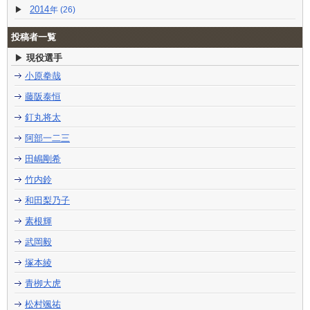
2014
(26)
投稿者一覧
現役選手
小原拳哉
藤阪泰恒
釘丸将太
阿部一二三
田嶋剛希
竹内鈴
和田梨乃子
素根輝
武岡毅
塚本綾
青栁大虎
松村颯祐