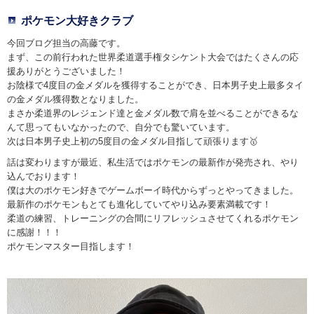
ポケモン大好きクラブ
今回ブログ担当の高藤です。
まず、この前行われた世界柔道選手権タシケント大会ではたくさんの応
援ありがとうございました！
お陰様で4度目の金メダルを獲得することができ、日本男子史上最多タイ
の金メダル獲得数となりました。
まさか柔道界のレジェンド達と金メダル数で肩を並べることができるな
んて思ってもいなかったので、自分でも驚いています。
次は日本男子史上初の5度目の金メダル目指して頑張ります🥇
話は変わりますが最近、私生活ではポケモンの最新作が発売され、やり
込んでおります！
僕は大のポケモン好きでゲームボーイ時代からずっとやってきました。
最新作のポケモンもとても進化していてやり込み要素満載です！
柔道の練習、トレーニングの合間にリフレッシュさせてくれるポケモン
に感謝！！！
ポケモンマスター目指します！