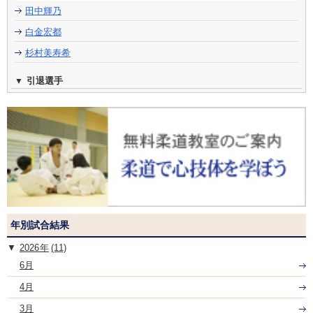
田中輝乃
白金宏都
杉村美寿希
引退選手
年別試合結果
2026
(11)
6月
4月
3月