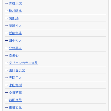
青栁大虎
松村颯祐
阿部詩
藤鷹裕大
近藤隼斗
田中裕大
北條嘉人
森健心
グリーンカラニ海斗
山口葵良梨
光岡岳人
永山竜樹
桑形萌花
新田朋哉
東郷丈児