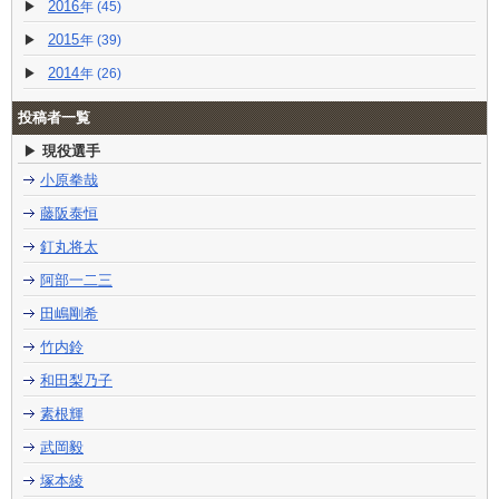
2016
(45)
2015
(39)
2014
(26)
投稿者一覧
現役選手
小原拳哉
藤阪泰恒
釘丸将太
阿部一二三
田嶋剛希
竹内鈴
和田梨乃子
素根輝
武岡毅
塚本綾