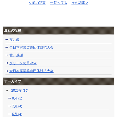
< 前の記事
一覧へ戻る
次の記事 >
最近の投稿
夜ご飯
全日本実業柔道団体対抗大会
愛と感謝
グリーンの草津🫛
全日本実業柔道団体対抗大会
アーカイブ
2026
(30)
8月
(1)
7月
(4)
6月
(4)