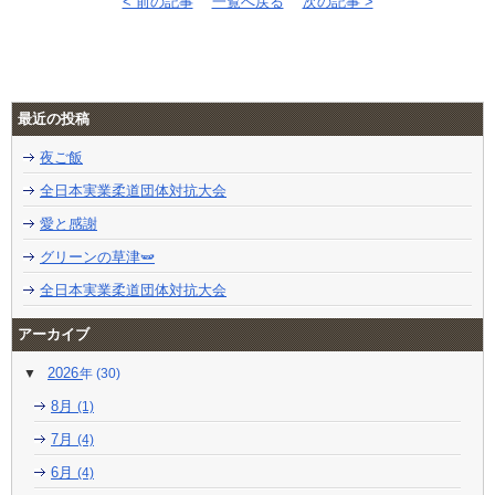
< 前の記事
一覧へ戻る
次の記事 >
最近の投稿
夜ご飯
全日本実業柔道団体対抗大会
愛と感謝
グリーンの草津🫛
全日本実業柔道団体対抗大会
アーカイブ
2026
(30)
8月
(1)
7月
(4)
6月
(4)