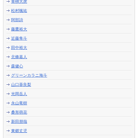
青栁大虎
松村颯祐
阿部詩
藤鷹裕大
近藤隼斗
田中裕大
北條嘉人
森健心
グリーンカラニ海斗
山口葵良梨
光岡岳人
永山竜樹
桑形萌花
新田朋哉
東郷丈児