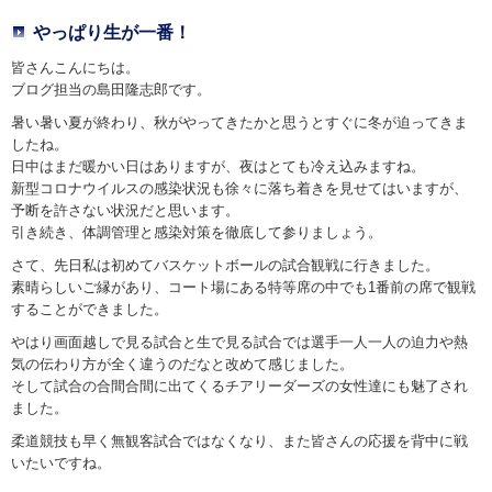
やっぱり生が一番！
皆さんこんにちは。
ブログ担当の島田隆志郎です。
暑い暑い夏が終わり、秋がやってきたかと思うとすぐに冬が迫ってきま
したね。
日中はまだ暖かい日はありますが、夜はとても冷え込みますね。
新型コロナウイルスの感染状況も徐々に落ち着きを見せてはいますが、
予断を許さない状況だと思います。
引き続き、体調管理と感染対策を徹底して参りましょう。
さて、先日私は初めてバスケットボールの試合観戦に行きました。
素晴らしいご縁があり、コート場にある特等席の中でも1番前の席で観戦
することができました。
やはり画面越しで見る試合と生で見る試合では選手一人一人の迫力や熱
気の伝わり方が全く違うのだなと改めて感じました。
そして試合の合間合間に出てくるチアリーダーズの女性達にも魅了され
ました。
柔道競技も早く無観客試合ではなくなり、また皆さんの応援を背中に戦
いたいですね。