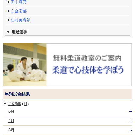
田中輝乃
白金宏都
杉村美寿希
引退選手
年別試合結果
2026
(11)
6月
4月
3月