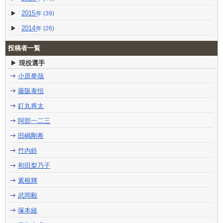
2015
(39)
2014
(26)
投稿者一覧
現役選手
小原拳哉
藤阪泰恒
釘丸将太
阿部一二三
田嶋剛希
竹内鈴
和田梨乃子
素根輝
武岡毅
塚本綾