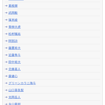
素根輝
武岡毅
塚本綾
青栁大虎
松村颯祐
阿部詩
藤鷹裕大
近藤隼斗
田中裕大
北條嘉人
森健心
グリーンカラニ海斗
山口葵良梨
光岡岳人
永山竜樹