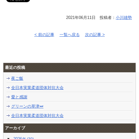
2021年06月11日 投稿者：
小川雄勢
< 前の記事
一覧へ戻る
次の記事 >
最近の投稿
夜ご飯
全日本実業柔道団体対抗大会
愛と感謝
グリーンの草津🫛
全日本実業柔道団体対抗大会
アーカイブ
2026