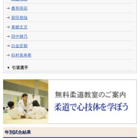
桑形萌花
新田朋哉
東郷丈児
田中輝乃
白金宏都
杉村美寿希
引退選手
年別試合結果