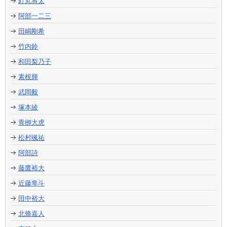
釘丸将太
阿部一二三
田嶋剛希
竹内鈴
和田梨乃子
素根輝
武岡毅
塚本綾
青栁大虎
松村颯祐
阿部詩
藤鷹裕大
近藤隼斗
田中裕大
北條嘉人