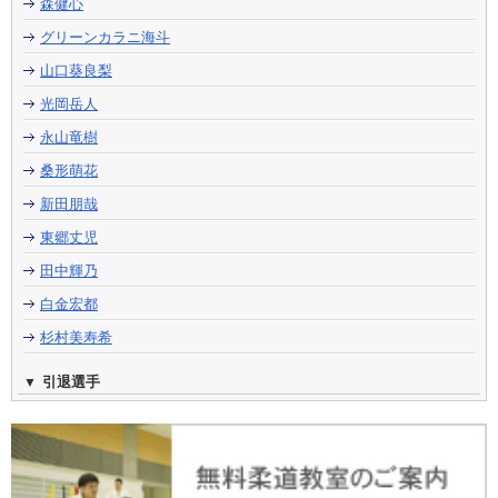
森健心
グリーンカラニ海斗
山口葵良梨
光岡岳人
永山竜樹
桑形萌花
新田朋哉
東郷丈児
田中輝乃
白金宏都
杉村美寿希
引退選手