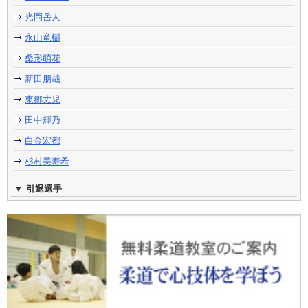
光岡岳人
永山竜樹
桑形萌花
新田朋哉
東郷丈児
田中輝乃
白金宏都
杉村美寿希
引退選手