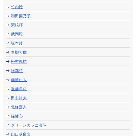
竹内鈴
和田梨乃子
素根輝
武岡毅
塚本綾
青栁大虎
松村颯祐
阿部詩
藤鷹裕大
近藤隼斗
田中裕大
北條嘉人
森健心
グリーンカラニ海斗
山口葵良梨