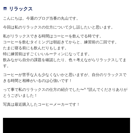
リラックス
こんにちは。今週のブログ当番の丸山です。
今回は私のリラックスの仕方について少し話したいと思います。
私がリラックスできる時間はコーヒーを飲んでる時です。
コーヒーを飲むタイミングは朝起きてからと、練習前の二回です。
たまに寝る前にも飲んだりもします。
特に練習前はすごくいいルーティンになってます。
飲みながら自分の課題を確認したり、色々考えながらリラックスしてま
す。
コーヒーが苦手な人も少なくないかと思いますが、自分のリラックスで
きる時間と相棒がいるのは心強いです！
って事で私のリラックスの仕方の紹介でした〜^ ^読んでくださりありが
とうございました！
写真は最近購入したコーヒーメーカーです！