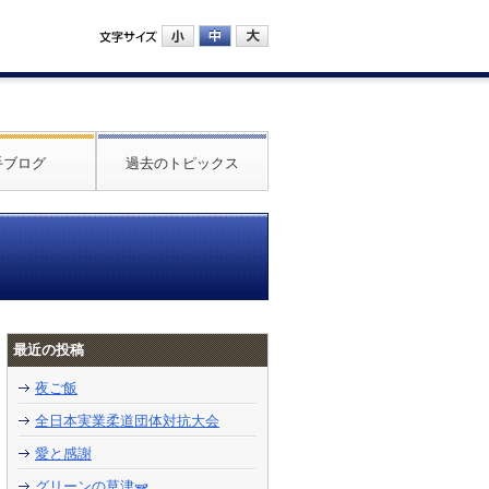
手ブログ
過去のトピックス
最近の投稿
夜ご飯
全日本実業柔道団体対抗大会
愛と感謝
グリーンの草津🫛