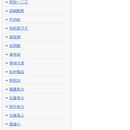
阿部一二三
田嶋剛希
竹内鈴
和田梨乃子
素根輝
武岡毅
塚本綾
青栁大虎
松村颯祐
阿部詩
藤鷹裕大
近藤隼斗
田中裕大
北條嘉人
森健心