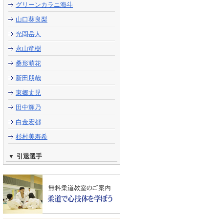
グリーンカラニ海斗
山口葵良梨
光岡岳人
永山竜樹
桑形萌花
新田朋哉
東郷丈児
田中輝乃
白金宏都
杉村美寿希
引退選手