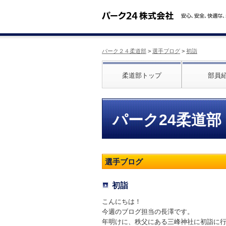
パーク２４柔道部
>
選手ブログ
>
初詣
柔道部トップ
部員
パーク24柔道部
選手ブログ
初詣
こんにちは！
今週のブログ担当の長澤です。
年明けに、秩父にある三峰神社に初詣に行