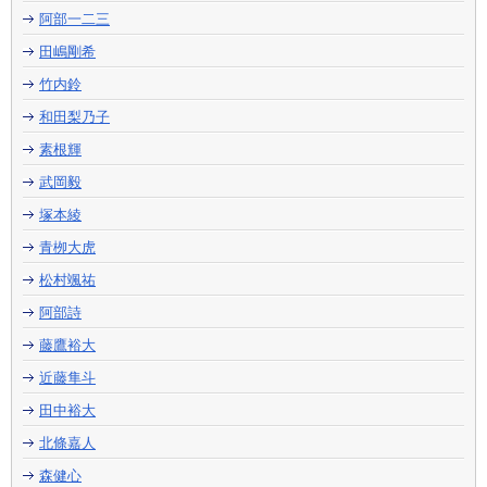
阿部一二三
田嶋剛希
竹内鈴
和田梨乃子
素根輝
武岡毅
塚本綾
青栁大虎
松村颯祐
阿部詩
藤鷹裕大
近藤隼斗
田中裕大
北條嘉人
森健心