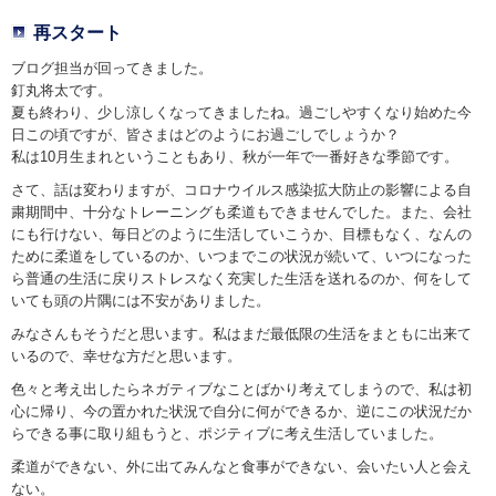
再スタート
ブログ担当が回ってきました。
釘丸将太です。
夏も終わり、少し涼しくなってきましたね。過ごしやすくなり始めた今
日この頃ですが、皆さまはどのようにお過ごしでしょうか？
私は10月生まれということもあり、秋が一年で一番好きな季節です。
さて、話は変わりますが、コロナウイルス感染拡大防止の影響による自
粛期間中、十分なトレーニングも柔道もできませんでした。また、会社
にも行けない、毎日どのように生活していこうか、目標もなく、なんの
ために柔道をしているのか、いつまでこの状況が続いて、いつになった
ら普通の生活に戻りストレスなく充実した生活を送れるのか、何をして
いても頭の片隅には不安がありました。
みなさんもそうだと思います。私はまだ最低限の生活をまともに出来て
いるので、幸せな方だと思います。
色々と考え出したらネガティブなことばかり考えてしまうので、私は初
心に帰り、今の置かれた状況で自分に何ができるか、逆にこの状況だか
らできる事に取り組もうと、ポジティブに考え生活していました。
柔道ができない、外に出てみんなと食事ができない、会いたい人と会え
ない。