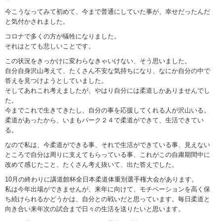
今こうなってみて初めて、今まで普通にしていた事が、幸せだったんだ
と気付かされました。
コロナで多くの方が犠牲になりました。
それはとても悲しいことです。
この状況をきっかけに変わらなきゃいけない、そう思いました。
自分自身沢山考えて、たくさん不安な気持ちになり、なにか自分の中で
答えを見つけようとしていました。
そしてあれこれ考えましたが、やはり自分には柔道しかありませんでし
た。
今までこれで生きてきたし、自分の事を応援してくれる人が沢山いる。
柔道があったから、いまもパーク２４で柔道ができて、生活できてい
る。
なので私は、今柔道ができる事、それで生活ができている事、見えない
ところで自分は周りに支えてもらっている事、これがこの自粛期間中に
改めて感じたこと、たくさん考え抜いて、出た答えでした。
10月の終わりに講道館杯全日本柔道体重別選手権大会があります。
私は今年出場ができませんが、来年に向けて、モチベーションを高く保
ち続けられるかどうかは、自分との戦いだと思っています。毎日柔道と
向き合い来年次の試合まで日々の生活を送りたいと思います。