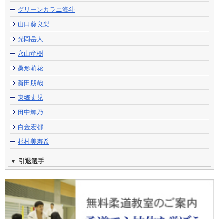
グリーンカラニ海斗
山口葵良梨
光岡岳人
永山竜樹
桑形萌花
新田朋哉
東郷丈児
田中輝乃
白金宏都
杉村美寿希
引退選手