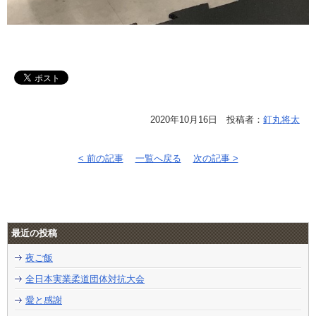
2020年10月16日 投稿者：
釘丸将太
< 前の記事
一覧へ戻る
次の記事 >
最近の投稿
夜ご飯
全日本実業柔道団体対抗大会
愛と感謝