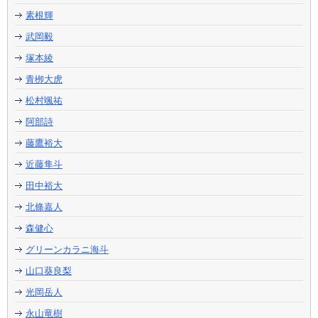
素根輝
武岡毅
塚本綾
青栁大虎
松村颯祐
阿部詩
藤鷹裕大
近藤隼斗
田中裕大
北條嘉人
森健心
グリーンカラニ海斗
山口葵良梨
光岡岳人
永山竜樹