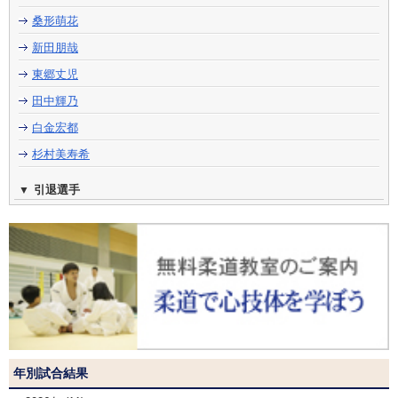
桑形萌花
新田朋哉
東郷丈児
田中輝乃
白金宏都
杉村美寿希
引退選手
年別試合結果