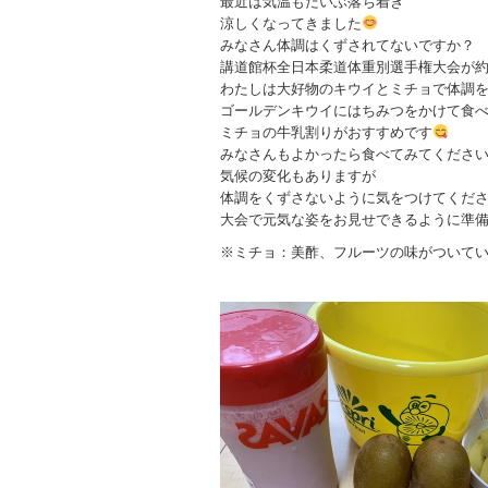
最近は気温もだいぶ落ち着き
涼しくなってきました
みなさん体調はくずされてないですか？
講道館杯全日本柔道体重別選手権大会が約
わたしは大好物のキウイとミチョで体調を整
ゴールデンキウイにはちみつをかけて食
ミチョの牛乳割りがおすすめです
みなさんもよかったら食べてみてくださ
気候の変化もありますが
体調をくずさないように気をつけてくだ
大会で元気な姿をお見せできるように準
※ミチョ：美酢、フルーツの味がついて