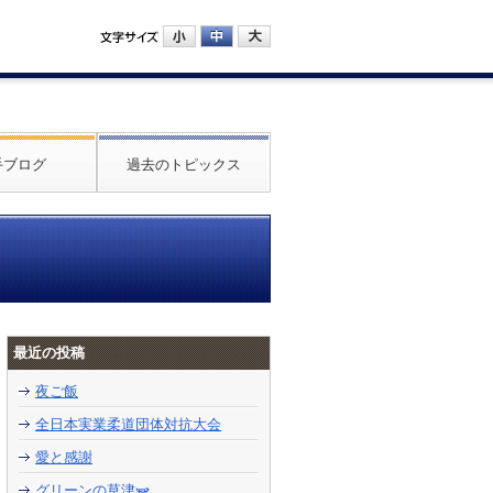
手ブログ
過去のトピックス
最近の投稿
夜ご飯
全日本実業柔道団体対抗大会
愛と感謝
グリーンの草津🫛