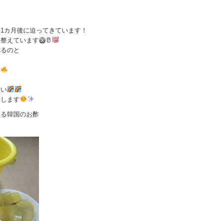
1カ月後に迫ってきています！
えています🥝🥛
べるのと
い
さい
備します
いる韓国のお酢