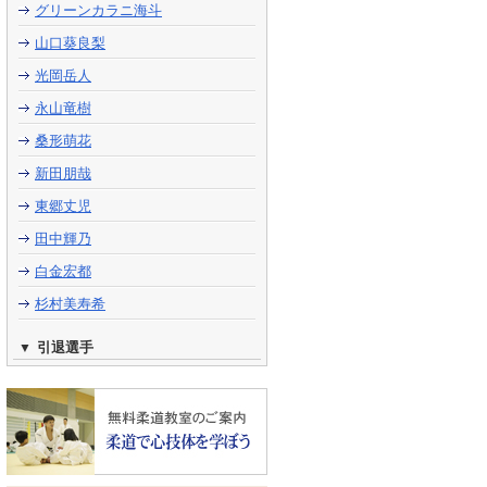
グリーンカラニ海斗
山口葵良梨
光岡岳人
永山竜樹
桑形萌花
新田朋哉
東郷丈児
田中輝乃
白金宏都
杉村美寿希
引退選手