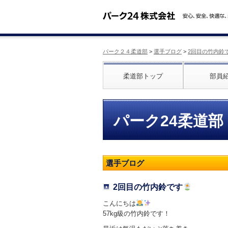
パーク２４柔道部
>
選手ブログ
>
2回目の竹内鈴
柔道部トップ
部員
パーク24柔道部
選手ブログ
2回目の竹内鈴です
こんにちは
57kg級の竹内鈴です！