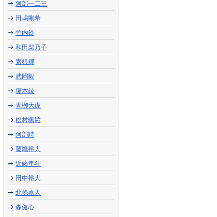
阿部一二三
田嶋剛希
竹内鈴
和田梨乃子
素根輝
武岡毅
塚本綾
青栁大虎
松村颯祐
阿部詩
藤鷹裕大
近藤隼斗
田中裕大
北條嘉人
森健心