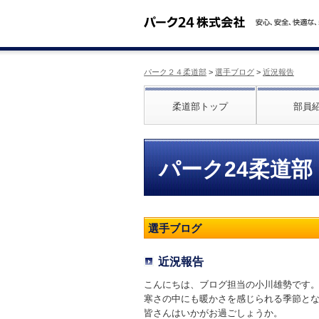
パーク２４柔道部
>
選手ブログ
>
近況報告
柔道部トップ
部員
パーク24柔道部
選手ブログ
近況報告
こんにちは、ブログ担当の小川雄勢です
寒さの中にも暖かさを感じられる季節と
皆さんはいかがお過ごしょうか。