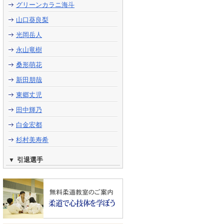
グリーンカラニ海斗
山口葵良梨
光岡岳人
永山竜樹
桑形萌花
新田朋哉
東郷丈児
田中輝乃
白金宏都
杉村美寿希
引退選手