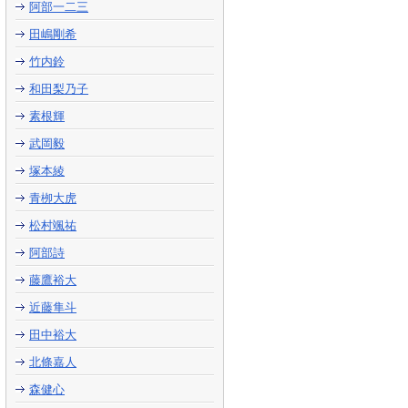
阿部一二三
田嶋剛希
竹内鈴
和田梨乃子
素根輝
武岡毅
塚本綾
青栁大虎
松村颯祐
阿部詩
藤鷹裕大
近藤隼斗
田中裕大
北條嘉人
森健心