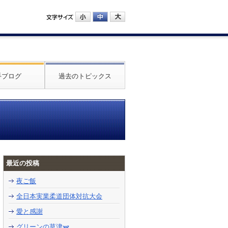
手ブログ
過去のトピックス
最近の投稿
夜ご飯
全日本実業柔道団体対抗大会
愛と感謝
グリーンの草津🫛