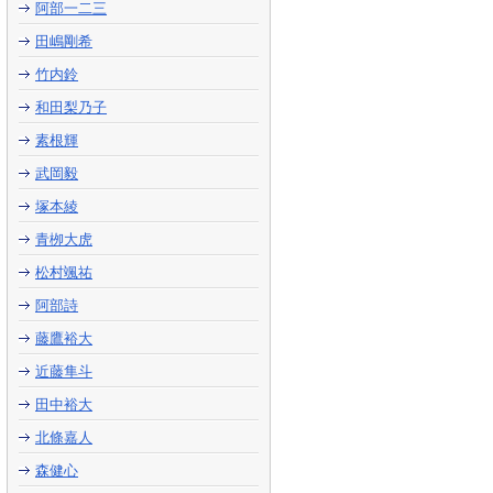
阿部一二三
田嶋剛希
竹内鈴
和田梨乃子
素根輝
武岡毅
塚本綾
青栁大虎
松村颯祐
阿部詩
藤鷹裕大
近藤隼斗
田中裕大
北條嘉人
森健心