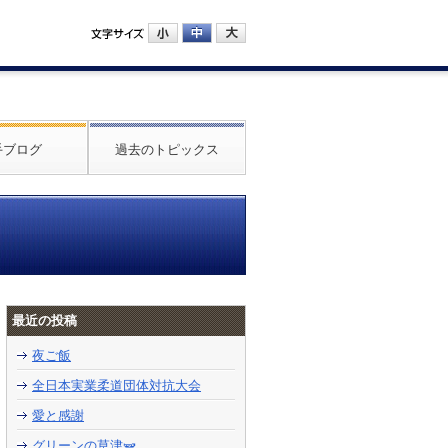
手ブログ
過去のトピックス
最近の投稿
夜ご飯
全日本実業柔道団体対抗大会
愛と感謝
グリーンの草津🫛