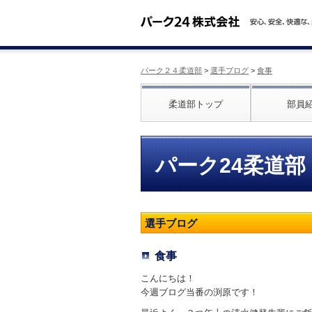
パーク２４柔道部
>
選手ブログ
>
食事
柔道部トップ
部員
パーク24柔道部
選手ブログ
食事
こんにちは！
今週ブログ当番の渕原です！