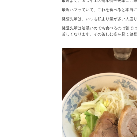
最近よく、３つ年上の清水健登先輩にご
最近ハマっていて、これを食べると本当
健登先輩は、いつも私より量が多い大盛
健登先輩は油濃いめでも食べるのは苦で
苦しくなります。その苦しむ姿を見て健