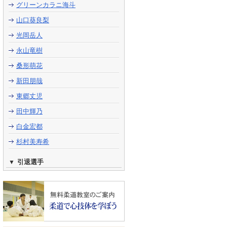
グリーンカラニ海斗
山口葵良梨
光岡岳人
永山竜樹
桑形萌花
新田朋哉
東郷丈児
田中輝乃
白金宏都
杉村美寿希
引退選手