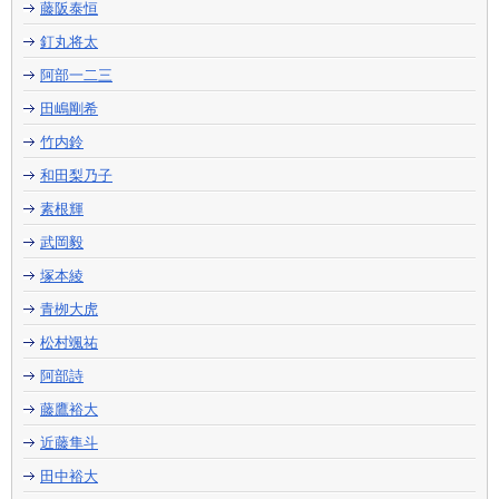
藤阪泰恒
釘丸将太
阿部一二三
田嶋剛希
竹内鈴
和田梨乃子
素根輝
武岡毅
塚本綾
青栁大虎
松村颯祐
阿部詩
藤鷹裕大
近藤隼斗
田中裕大