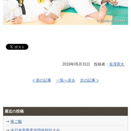
2019年05月31日 投稿者：
長澤憲大
< 前の記事
一覧へ戻る
次の記事 >
最近の投稿
夜ご飯
全日本実業柔道団体対抗大会