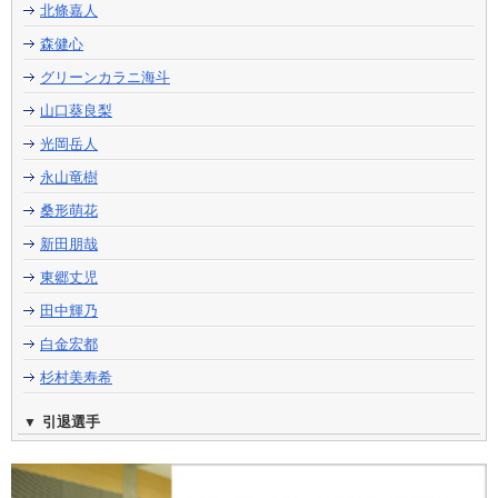
北條嘉人
森健心
グリーンカラニ海斗
山口葵良梨
光岡岳人
永山竜樹
桑形萌花
新田朋哉
東郷丈児
田中輝乃
白金宏都
杉村美寿希
引退選手