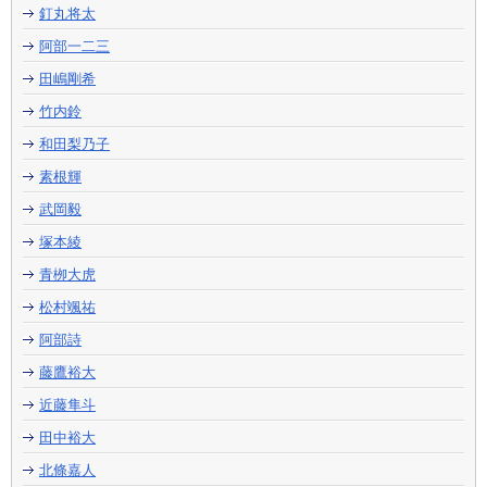
釘丸将太
阿部一二三
田嶋剛希
竹内鈴
和田梨乃子
素根輝
武岡毅
塚本綾
青栁大虎
松村颯祐
阿部詩
藤鷹裕大
近藤隼斗
田中裕大
北條嘉人