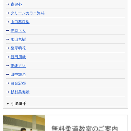
森健心
グリーンカラニ海斗
山口葵良梨
光岡岳人
永山竜樹
桑形萌花
新田朋哉
東郷丈児
田中輝乃
白金宏都
杉村美寿希
引退選手