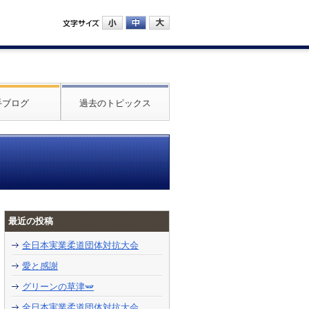
手ブログ
過去のトピックス
最近の投稿
全日本実業柔道団体対抗大会
愛と感謝
グリーンの草津🫛
全日本実業柔道団体対抗大会