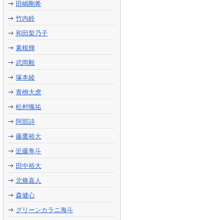
田嶋剛希
竹内鈴
和田梨乃子
素根輝
武岡毅
塚本綾
青栁大虎
松村颯祐
阿部詩
藤鷹裕大
近藤隼斗
田中裕大
北條嘉人
森健心
グリーンカラニ海斗