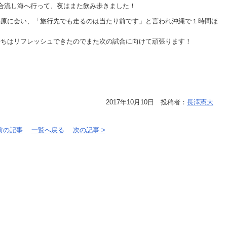
合流し海へ行って、夜はまた飲み歩きました！
小原に会い、「旅行先でも走るのは当たり前です」と言われ沖縄で１時間ほ
持ちはリフレッシュできたのでまた次の試合に向けて頑張ります！
2017年10月10日 投稿者：
長澤憲大
 前の記事
一覧へ戻る
次の記事 >