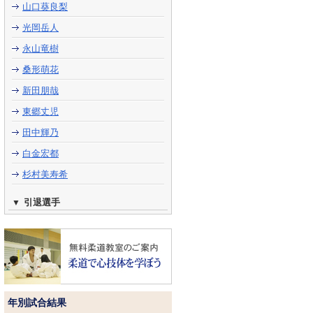
山口葵良梨
光岡岳人
永山竜樹
桑形萌花
新田朋哉
東郷丈児
田中輝乃
白金宏都
杉村美寿希
引退選手
年別試合結果