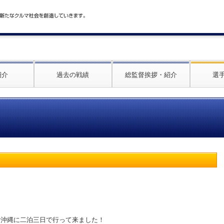
紹介
過去の戦績
総監督挨拶・紹介
選
、沖縄に二泊三日で行って来ました！