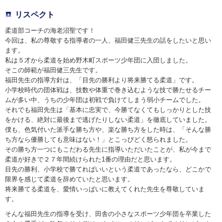
リスペクト
柔道部コーチの海老沼聖です！
今回は、私の尊敬する指導者の一人、福田健三先生の話をしたいと思い
ます。
私は５才から柔道を始め野木町スポーツ少年団に入団しました。
そこの師範が福田健三先生です。
福田先生の指導方針は、「目先の勝利より将来勝てる柔道」です。
小学校時代の団体戦は、技数や体重で巻き込むような技で勝たせるチー
ムが多い中、うちの少年団は初戦で負けてしまう弱小チームでした。
それでも福田先生は「基本に忠実で、今勝てなくてもしっかりとした技
をかける、絶対に最後まで逃げたりしない柔道」を徹底していました。
僕も、色気付いた派手な勝ち方や、楽な勝ち方をした時は、「そんな勝
ち方なら優勝しても意味はない！」とこっぴどく怒られました。
その勝ち方一つにもこだわる先生に指導いただいたことが、私が今まで
柔道が好きで２７年間続けられた1番の理由だと思います。
目先の勝利、小学校で勝てればいいという柔道であったなら、どこかで
限界を感じて柔道を辞めていたと思います。
将来勝てる柔道を、愛情いっぱいに教えてくれた先生を尊敬していま
す。
そんな福田先生の指導を受け、田舎の小さなスポーツ少年団を卒業した