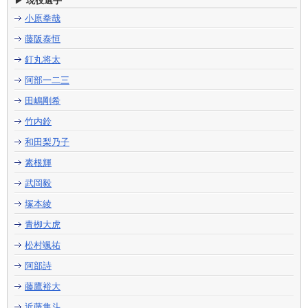
現役選手
小原拳哉
藤阪泰恒
釘丸将太
阿部一二三
田嶋剛希
竹内鈴
和田梨乃子
素根輝
武岡毅
塚本綾
青栁大虎
松村颯祐
阿部詩
藤鷹裕大
近藤隼斗