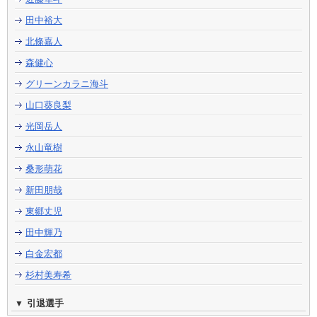
田中裕大
北條嘉人
森健心
グリーンカラニ海斗
山口葵良梨
光岡岳人
永山竜樹
桑形萌花
新田朋哉
東郷丈児
田中輝乃
白金宏都
杉村美寿希
引退選手