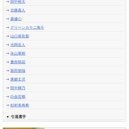
田中裕大
北條嘉人
森健心
グリーンカラニ海斗
山口葵良梨
光岡岳人
永山竜樹
桑形萌花
新田朋哉
東郷丈児
田中輝乃
白金宏都
杉村美寿希
引退選手