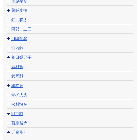
小原拳哉
藤阪泰恒
釘丸将太
阿部一二三
田嶋剛希
竹内鈴
和田梨乃子
素根輝
武岡毅
塚本綾
青栁大虎
松村颯祐
阿部詩
藤鷹裕大
近藤隼斗