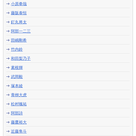
小原拳哉
藤阪泰恒
釘丸将太
阿部一二三
田嶋剛希
竹内鈴
和田梨乃子
素根輝
武岡毅
塚本綾
青栁大虎
松村颯祐
阿部詩
藤鷹裕大
近藤隼斗