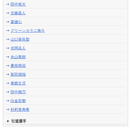
田中裕大
北條嘉人
森健心
グリーンカラニ海斗
山口葵良梨
光岡岳人
永山竜樹
桑形萌花
新田朋哉
東郷丈児
田中輝乃
白金宏都
杉村美寿希
引退選手