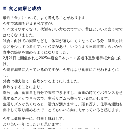
食と健康と成功
最近「食」について、よく考えることがあります。
今年で30歳を迎える私ですが、
年々太りやすくなり、代謝もいい方なのですが、昔ほどいいと言う程で
はなくなりました。
試合に向けての減量なども、体重が落ちにくくなっている分、減量方法
などを少しずつ変えていく必要があり、いつもより三週間前くらいから
食事の節制を始めるようになりました。
2月21日に開催される2025年度全日本シニア柔道体重別選手権大会に向
け、
今現在減量に入っているのですが、今年はより食事にこだわるように
し、
外食は極力控え、自炊をするようにしました。
自炊をすることにより、
塩分、油、食事量を自分で調節できますし、食事の時間やバランスを意
識することができるので、生活リズムも整っている気がします。
生活リズムが良くなると、活力が湧きますし、頭も冴え、仕事も運動も
集中して取り組めるので、とてもいい方向に向かっていると感じます。
今年は健康第一に、何事も挑戦して、
より良い一年にしたいと思います！