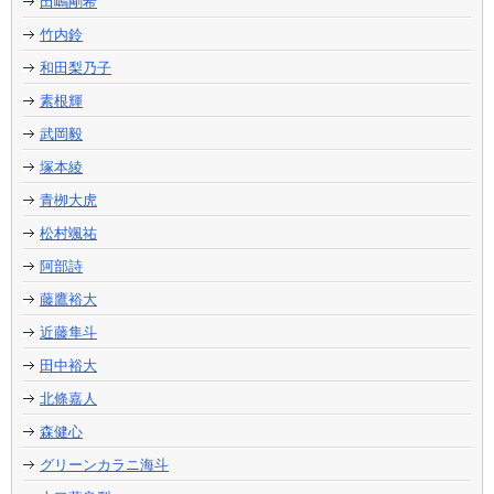
田嶋剛希
竹内鈴
和田梨乃子
素根輝
武岡毅
塚本綾
青栁大虎
松村颯祐
阿部詩
藤鷹裕大
近藤隼斗
田中裕大
北條嘉人
森健心
グリーンカラニ海斗