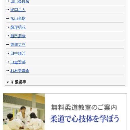
山口葵良梨
光岡岳人
永山竜樹
桑形萌花
新田朋哉
東郷丈児
田中輝乃
白金宏都
杉村美寿希
引退選手