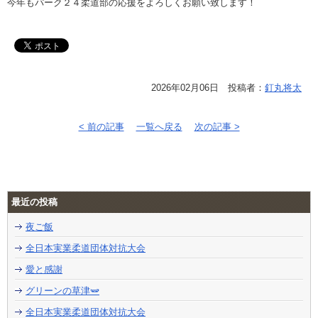
今年もパーク２４柔道部の応援をよろしくお願い致します！
2026年02月06日 投稿者：
釘丸将太
< 前の記事
一覧へ戻る
次の記事 >
最近の投稿
夜ご飯
全日本実業柔道団体対抗大会
愛と感謝
グリーンの草津🫛
全日本実業柔道団体対抗大会