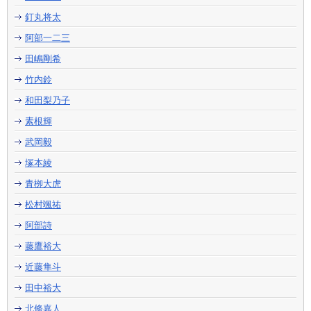
釘丸将太
阿部一二三
田嶋剛希
竹内鈴
和田梨乃子
素根輝
武岡毅
塚本綾
青栁大虎
松村颯祐
阿部詩
藤鷹裕大
近藤隼斗
田中裕大
北條嘉人