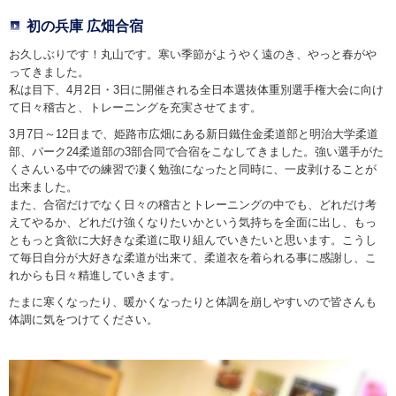
初の兵庫 広畑合宿
お久しぶりです！丸山です。寒い季節がようやく遠のき、やっと春がや
ってきました。
私は目下、4月2日・3日に開催される全日本選抜体重別選手権大会に向け
て日々稽古と、トレーニングを充実させてます。
3月7日～12日まで、姫路市広畑にある新日鐵住金柔道部と明治大学柔道
部、パーク24柔道部の3部合同で合宿をこなしてきました。強い選手がた
くさんいる中での練習で凄く勉強になったと同時に、一皮剥けることが
出来ました。
また、合宿だけでなく日々の稽古とトレーニングの中でも、どれだけ考
えてやるか、どれだけ強くなりたいかという気持ちを全面に出し、もっ
ともっと貪欲に大好きな柔道に取り組んでいきたいと思います。こうし
て毎日自分が大好きな柔道が出来て、柔道衣を着られる事に感謝し、こ
れからも日々精進していきます。
たまに寒くなったり、暖かくなったりと体調を崩しやすいので皆さんも
体調に気をつけてください。