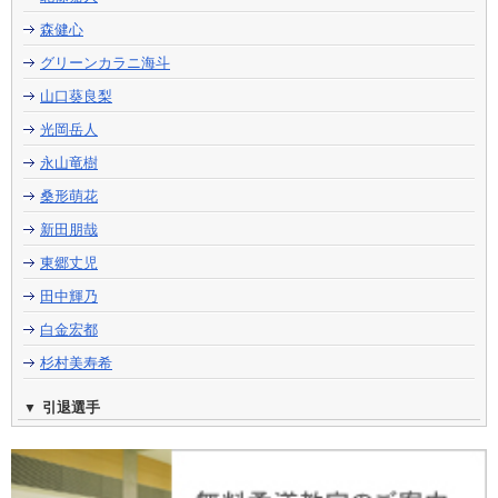
森健心
グリーンカラニ海斗
山口葵良梨
光岡岳人
永山竜樹
桑形萌花
新田朋哉
東郷丈児
田中輝乃
白金宏都
杉村美寿希
引退選手