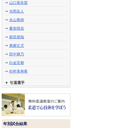
山口葵良梨
光岡岳人
永山竜樹
桑形萌花
新田朋哉
東郷丈児
田中輝乃
白金宏都
杉村美寿希
引退選手
年別試合結果