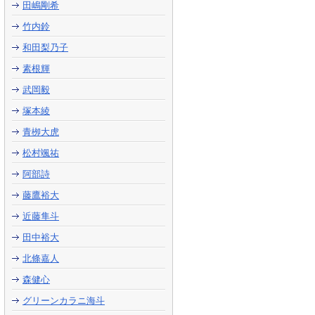
田嶋剛希
竹内鈴
和田梨乃子
素根輝
武岡毅
塚本綾
青栁大虎
松村颯祐
阿部詩
藤鷹裕大
近藤隼斗
田中裕大
北條嘉人
森健心
グリーンカラニ海斗