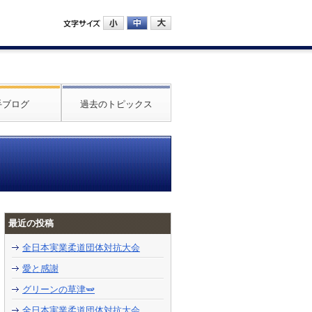
手ブログ
過去のトピックス
最近の投稿
全日本実業柔道団体対抗大会
愛と感謝
グリーンの草津🫛
全日本実業柔道団体対抗大会