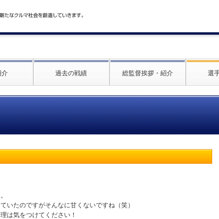
紹介
過去の戦績
総監督挨拶・紹介
選
す。
っていたのですがそんなに甘くないですね（笑）
管理は気をつけてください！