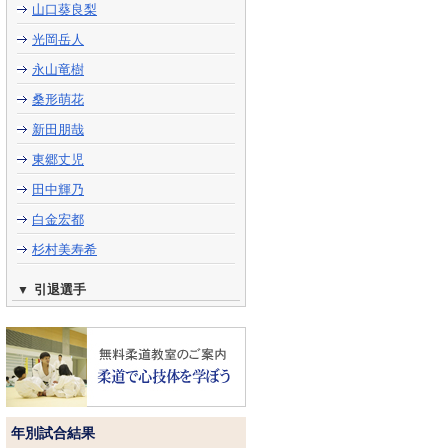
山口葵良梨
光岡岳人
永山竜樹
桑形萌花
新田朋哉
東郷丈児
田中輝乃
白金宏都
杉村美寿希
引退選手
年別試合結果