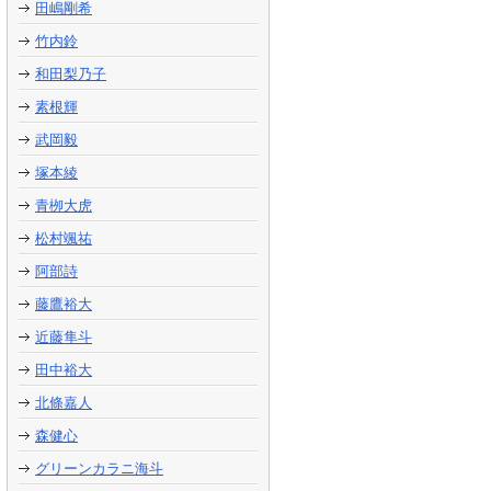
田嶋剛希
竹内鈴
和田梨乃子
素根輝
武岡毅
塚本綾
青栁大虎
松村颯祐
阿部詩
藤鷹裕大
近藤隼斗
田中裕大
北條嘉人
森健心
グリーンカラニ海斗