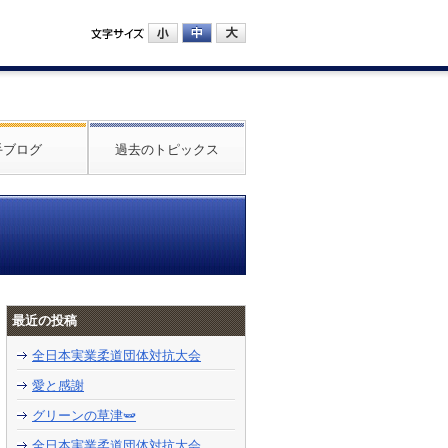
手ブログ
過去のトピックス
最近の投稿
全日本実業柔道団体対抗大会
愛と感謝
グリーンの草津🫛
全日本実業柔道団体対抗大会