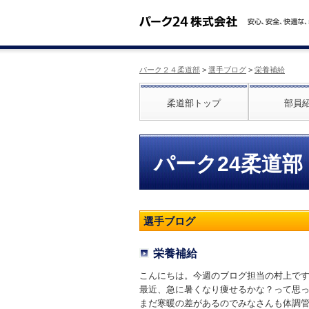
パーク２４柔道部
>
選手ブログ
>
栄養補給
柔道部トップ
部員
パーク24柔道部
選手ブログ
栄養補給
こんにちは。今週のブログ担当の村上で
最近、急に暑くなり痩せるかな？って思
まだ寒暖の差があるのでみなさんも体調