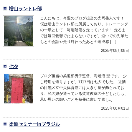
増山ラントレ部
こんにちは、今週のブログ担当の光岡岳人です！
僕は増山ラントレ部に所属しており、トレーニング
の一環として、毎週階段を走っています！ 走るま
では毎回憂鬱でたまらないですが、道中での先輩た
ちとの会話や走り終わったあとの達成感 […]
2025年08月08日
七夕
ブログ担当の柔道部男子監督、海老沼 聖です。 少
し時期を遡りますが、7月7日は七夕でした。 近隣
の目黒区立中央体育館には大きな笹が飾られてお
り、私の娘が通っている柔道教室の子どもたちも、
思い思いの願いごとを短冊に書いて飾 […]
2025年08月01日
柔道セミナーinブラジル