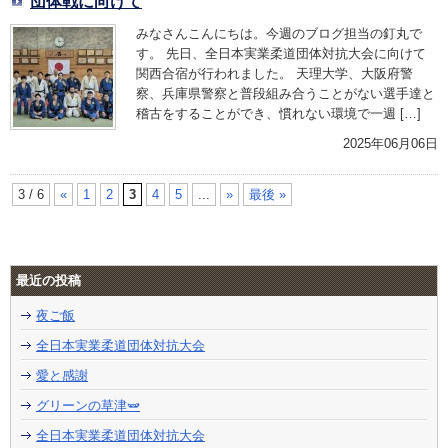
団体戦に向けて
みなさんこんにちは。今週のブログ担当の釘丸で
す。 先日、全日本実業柔道団体対抗大会に向けて
関西合宿が行われました。 天理大学、大阪府警
察、兵庫県警察と普段組み合うことがない選手達と
稽古をすることができ、慣れない環境で一週 […]
2025年06月06日
3 / 6
«
1
2
3
4
5
...
»
最後 »
最近の投稿
夜ご飯
全日本実業柔道団体対抗大会
愛と感謝
グリーンの草津🫛
全日本実業柔道団体対抗大会