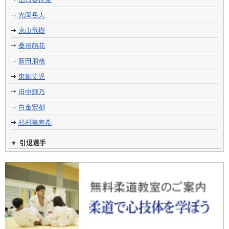
光岡岳人
永山竜樹
桑形萌花
新田朋哉
東郷丈児
田中輝乃
白金宏都
杉村美寿希
引退選手