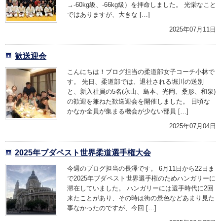
→-60kg級、-66kg級）を拝命しました。 光栄なこと
ではありますが、大きな […]
2025年07月11日
歓送迎会
こんにちは！ブログ担当の柔道部女子コーチ小林で
す。 先日、柔道部では、退社される堀川の送別
と、新入社員の5名(永山、島本、光岡、桑形、和泉)
の歓迎を兼ねた歓送迎会を開催しました。 日頃な
かなか全員が集まる機会が少ない部員 […]
2025年07月04日
2025年ブダペスト世界柔道選手権大会
今週のブログ担当の長澤です。 6月11日から22日ま
で2025年ブダペスト世界選手権のためハンガリーに
滞在していました。 ハンガリーには選手時代に2回
来たことがあり、その時は街の景色などあまり見た
事なかったのですが、今回 […]