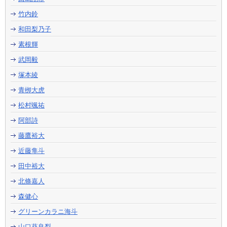
竹内鈴
和田梨乃子
素根輝
武岡毅
塚本綾
青栁大虎
松村颯祐
阿部詩
藤鷹裕大
近藤隼斗
田中裕大
北條嘉人
森健心
グリーンカラニ海斗
山口葵良梨