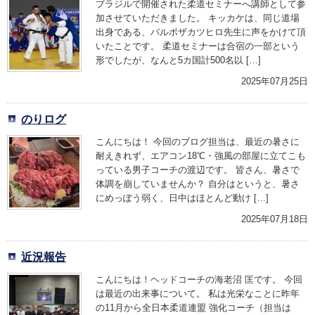
ブラジルで開催された柔道セミナーへ講師として参
加させていただきました。 キッカケは、同じ道場
出身である、バルボザカツヒロ先生に声をかけて頂
いたことです。 柔道セミナーは合宿の一部という
形でしたが、なんと5カ国計500名以 […]
2025年07月25日
のりログ
こんにちは！ 今回のブログ担当は、最近の暑さに
耐えきれず、エアコン18℃・強風の部屋に立てこも
っている男子コーチの渡辺です。 皆さん、暑さで
体調を崩していませんか？ 自分はというと、暑さ
にめっぽう弱く、日中はほとんど動け […]
2025年07月18日
近況報告
こんにちは！ヘッドコーチの海老沼 匡です。 今回
は最近の出来事について。 私は光栄なことに昨年
の11月から全日本柔道連盟 強化コーチ（担当は