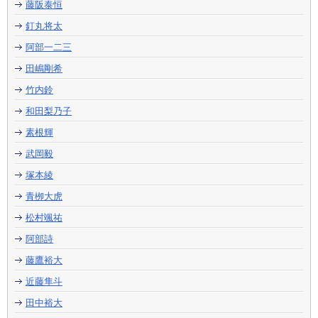
藤阪泰恒
釘丸将太
阿部一二三
田嶋剛希
竹内鈴
和田梨乃子
素根輝
武岡毅
塚本綾
青栁大虎
松村颯祐
阿部詩
藤鷹裕大
近藤隼斗
田中裕大