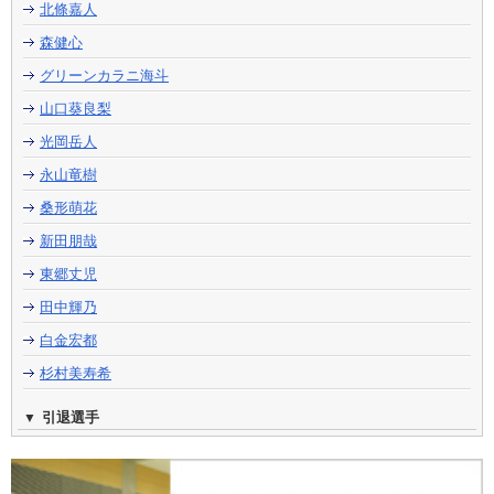
北條嘉人
森健心
グリーンカラニ海斗
山口葵良梨
光岡岳人
永山竜樹
桑形萌花
新田朋哉
東郷丈児
田中輝乃
白金宏都
杉村美寿希
引退選手