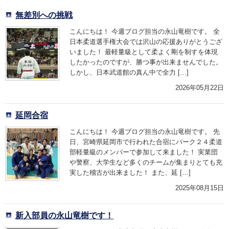
無差別への挑戦
こんにちは！ 今週ブログ担当の永山竜樹です。 全
日本柔道選手権大会では沢山の応援ありがとうござ
いました！ 最軽量級として柔よく剛を制すを体現
したかったのですが、勝つ事が出来ませんでした。
しかし、日本武道館の真ん中で全力 […]
2026年05月22日
延岡合宿
こんにちは！ 今週ブログ担当の永山竜樹です。 先
日、宮崎県延岡市で行われた合宿にパーク２４柔道
部軽量級のメンバーで参加して来ました！ 実業団
や警察、大学生など多くのチームが集まりとても充
実した稽古が出来ました！ また、延 […]
2025年08月15日
新入部員の永山竜樹です！