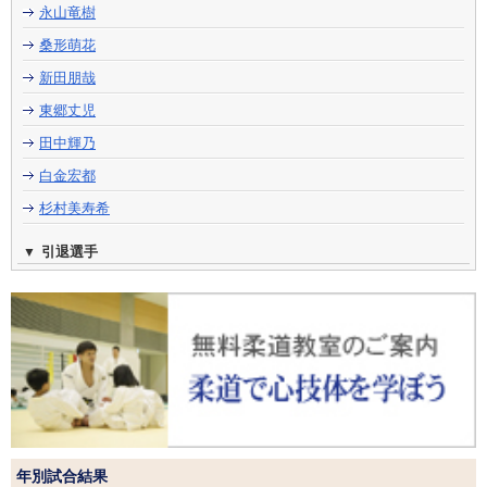
永山竜樹
桑形萌花
新田朋哉
東郷丈児
田中輝乃
白金宏都
杉村美寿希
引退選手
年別試合結果