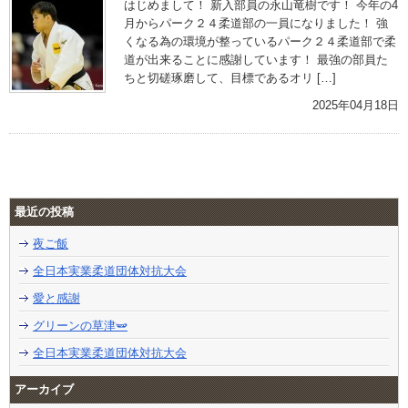
はじめまして！ 新入部員の永山竜樹です！ 今年の4
月からパーク２４柔道部の一員になりました！ 強
くなる為の環境が整っているパーク２４柔道部で柔
道が出来ることに感謝しています！ 最強の部員た
ちと切磋琢磨して、目標であるオリ […]
2025年04月18日
最近の投稿
夜ご飯
全日本実業柔道団体対抗大会
愛と感謝
グリーンの草津🫛
全日本実業柔道団体対抗大会
アーカイブ