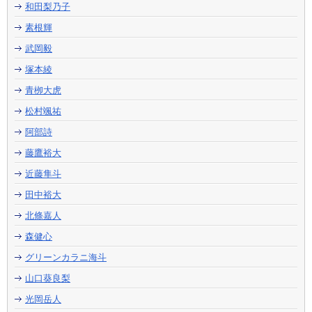
和田梨乃子
素根輝
武岡毅
塚本綾
青栁大虎
松村颯祐
阿部詩
藤鷹裕大
近藤隼斗
田中裕大
北條嘉人
森健心
グリーンカラニ海斗
山口葵良梨
光岡岳人