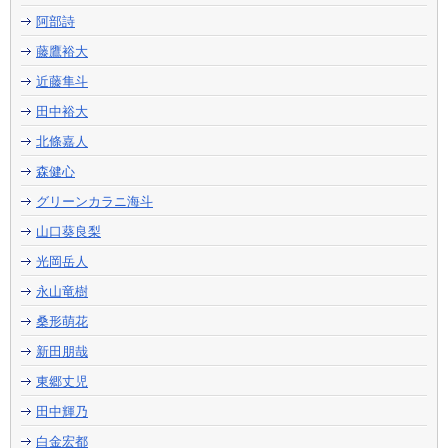
阿部詩
藤鷹裕大
近藤隼斗
田中裕大
北條嘉人
森健心
グリーンカラニ海斗
山口葵良梨
光岡岳人
永山竜樹
桑形萌花
新田朋哉
東郷丈児
田中輝乃
白金宏都