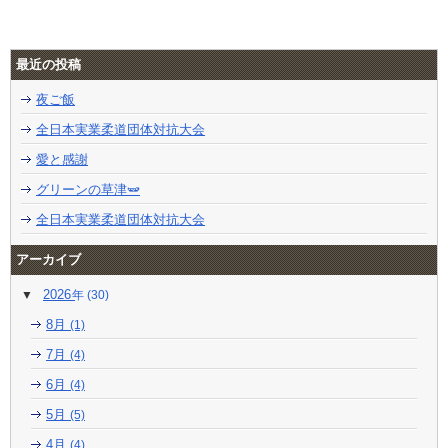
最近の投稿
夜ご飯
全日本実業柔道団体対抗大会
愛と感謝
グリーンの草津🫛
全日本実業柔道団体対抗大会
アーカイブ
2026
(30)
8月
(1)
7月
(4)
6月
(4)
5月
(5)
4月
(4)