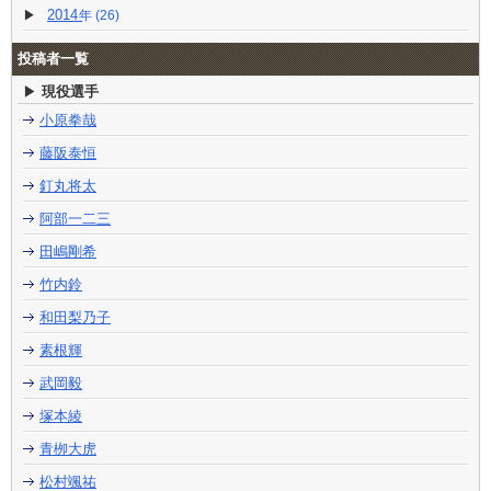
2014
(26)
投稿者一覧
現役選手
小原拳哉
藤阪泰恒
釘丸将太
阿部一二三
田嶋剛希
竹内鈴
和田梨乃子
素根輝
武岡毅
塚本綾
青栁大虎
松村颯祐