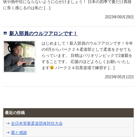
状や熱中症にならないように心がけましょう！ 日本の四季で夏だけ異様
に長く感じるのは私だ […]
2023年09月29日
新入部員のウルフアロンです！
はじめまして！新入部員のウルフアロンです！今年
の4月からパーク２４柔道部として柔道をさせても
らっています。 目標はパリオリンピックで2連覇を
することです。 応援のほどよろしくお願いいたし
ます
パーク２４目黒道場で練習す […]
2023年05月12日
最近の投稿
全日本実業柔道団体対抗大会
愛と感謝