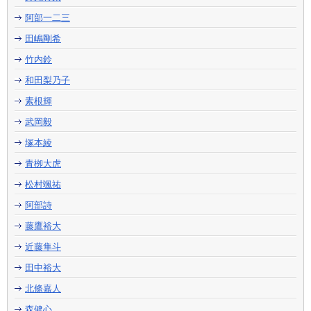
阿部一二三
田嶋剛希
竹内鈴
和田梨乃子
素根輝
武岡毅
塚本綾
青栁大虎
松村颯祐
阿部詩
藤鷹裕大
近藤隼斗
田中裕大
北條嘉人
森健心