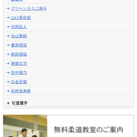
グリーンカラニ海斗
山口葵良梨
光岡岳人
永山竜樹
桑形萌花
新田朋哉
東郷丈児
田中輝乃
白金宏都
杉村美寿希
引退選手