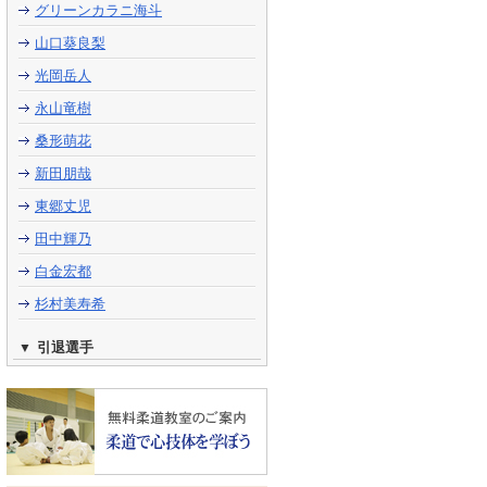
グリーンカラニ海斗
山口葵良梨
光岡岳人
永山竜樹
桑形萌花
新田朋哉
東郷丈児
田中輝乃
白金宏都
杉村美寿希
引退選手