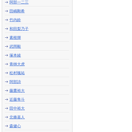
阿部一二三
田嶋剛希
竹内鈴
和田梨乃子
素根輝
武岡毅
塚本綾
青栁大虎
松村颯祐
阿部詩
藤鷹裕大
近藤隼斗
田中裕大
北條嘉人
森健心