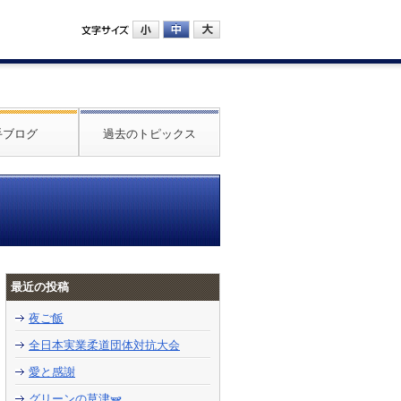
手ブログ
過去のトピックス
最近の投稿
夜ご飯
全日本実業柔道団体対抗大会
愛と感謝
グリーンの草津🫛