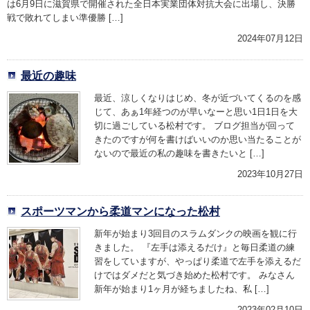
は6月9日に滋賀県で開催された全日本実業団体対抗大会に出場し、決勝
戦で敗れてしまい準優勝 […]
2024年07月12日
最近の趣味
最近、涼しくなりはじめ、冬が近づいてくるのを感
じて、あぁ1年経つのが早いなーと思い1日1日を大
切に過ごしている松村です。 ブログ担当が回って
きたのですが何を書けばいいのか思い当たることが
ないので最近の私の趣味を書きたいと […]
2023年10月27日
スポーツマンから柔道マンになった松村
新年が始まり3回目のスラムダンクの映画を観に行
きました。 『左手は添えるだけ』と毎日柔道の練
習をしていますが、やっぱり柔道で左手を添えるだ
けではダメだと気づき始めた松村です。 みなさん
新年が始まり1ヶ月が経ちましたね、私 […]
2023年02月10日