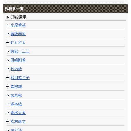
投稿者一覧
現役選手
小原拳哉
藤阪泰恒
釘丸将太
阿部一二三
田嶋剛希
竹内鈴
和田梨乃子
素根輝
武岡毅
塚本綾
青栁大虎
松村颯祐
阿部詩