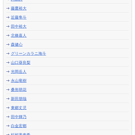
藤鷹裕大
近藤隼斗
田中裕大
北條嘉人
森健心
グリーンカラニ海斗
山口葵良梨
光岡岳人
永山竜樹
桑形萌花
新田朋哉
東郷丈児
田中輝乃
白金宏都
杉村美寿希