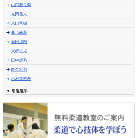
山口葵良梨
光岡岳人
永山竜樹
桑形萌花
新田朋哉
東郷丈児
田中輝乃
白金宏都
杉村美寿希
引退選手