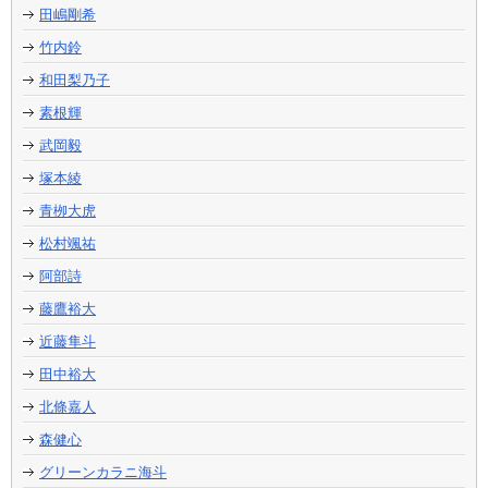
田嶋剛希
竹内鈴
和田梨乃子
素根輝
武岡毅
塚本綾
青栁大虎
松村颯祐
阿部詩
藤鷹裕大
近藤隼斗
田中裕大
北條嘉人
森健心
グリーンカラニ海斗