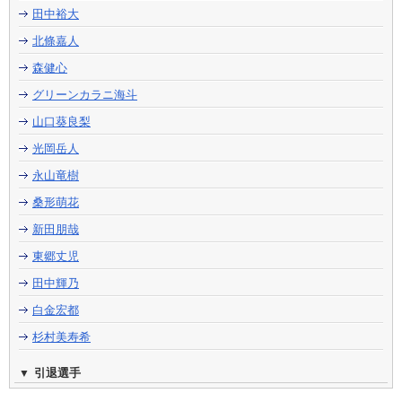
田中裕大
北條嘉人
森健心
グリーンカラニ海斗
山口葵良梨
光岡岳人
永山竜樹
桑形萌花
新田朋哉
東郷丈児
田中輝乃
白金宏都
杉村美寿希
引退選手