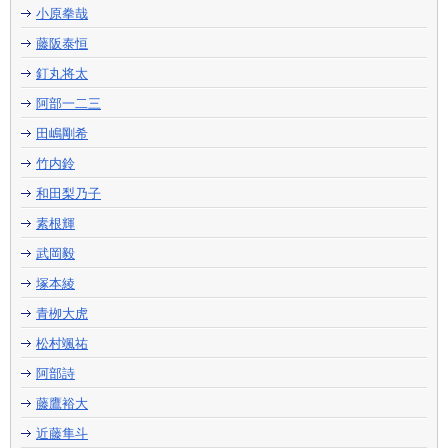
小原拳哉
藤阪泰恒
釘丸将太
阿部一二三
田嶋剛希
竹内鈴
和田梨乃子
素根輝
武岡毅
塚本綾
青栁大虎
松村颯祐
阿部詩
藤鷹裕大
近藤隼斗