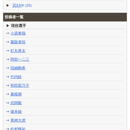
2014
(26)
投稿者一覧
現役選手
小原拳哉
藤阪泰恒
釘丸将太
阿部一二三
田嶋剛希
竹内鈴
和田梨乃子
素根輝
武岡毅
塚本綾
青栁大虎
松村颯祐