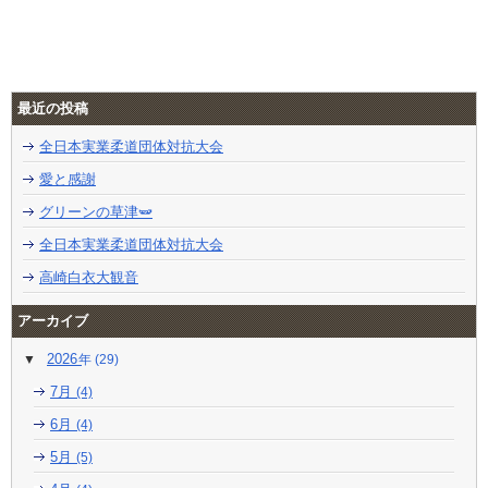
最近の投稿
全日本実業柔道団体対抗大会
愛と感謝
グリーンの草津🫛
全日本実業柔道団体対抗大会
高崎白衣大観音
アーカイブ
2026
(29)
7月
(4)
6月
(4)
5月
(5)