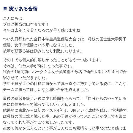
実りある合宿
こんにちは
ブログ担当の山本杏です！
今年は去年より暑くなるのが早く感じますね
つい先日行われた全日本学生柔道優勝大会では、母校の国士舘大学男子
優勝、女子準優勝という形になりました。
後輩が頑張る姿は励みになり刺激になります。
その中でも個人的に嬉しかったことがもう一つあります。
それは、仙台大学が3位になった事です。
試合の1週間前にパーク２４女子柔道部の数名で仙台大学に3泊４日で合
宿させていただきました。
学生全員が１つの目標に向かって真っ直ぐに努力している姿に、こんな
チームに勝ってほしいなと思い合宿を終えました。
最後の練習を終えた後に少し時間をもらって、「自分たちのやっている
事に自信を持って戦ってほしい」と伝えました。
結果的に東北からは初のベスト4入り、3位という成績を残し、準決勝で
は母校の国士舘と戦った事、あの子達がやって来たことが少しでも形に
なってくれた事がすごく嬉しかったです。
改めて何かを伝えるという事がこんなにも素晴らしい事なのだと感じま