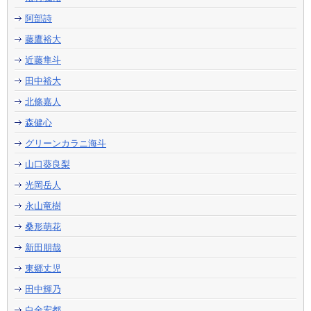
阿部詩
藤鷹裕大
近藤隼斗
田中裕大
北條嘉人
森健心
グリーンカラニ海斗
山口葵良梨
光岡岳人
永山竜樹
桑形萌花
新田朋哉
東郷丈児
田中輝乃
白金宏都