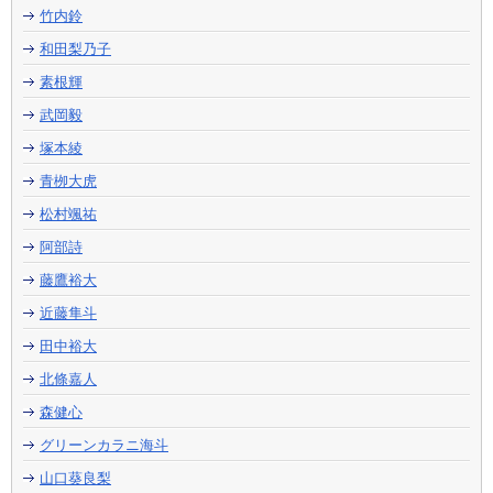
竹内鈴
和田梨乃子
素根輝
武岡毅
塚本綾
青栁大虎
松村颯祐
阿部詩
藤鷹裕大
近藤隼斗
田中裕大
北條嘉人
森健心
グリーンカラニ海斗
山口葵良梨