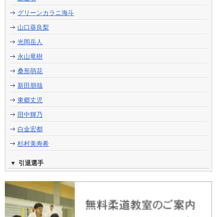
グリーンカラニ海斗
山口葵良梨
光岡岳人
永山竜樹
桑形萌花
新田朋哉
東郷丈児
田中輝乃
白金宏都
杉村美寿希
引退選手