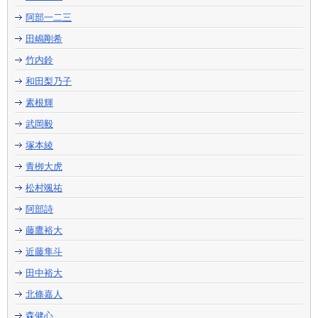
阿部一二三
田嶋剛希
竹内鈴
和田梨乃子
素根輝
武岡毅
塚本綾
青栁大虎
松村颯祐
阿部詩
藤鷹裕大
近藤隼斗
田中裕大
北條嘉人
森健心