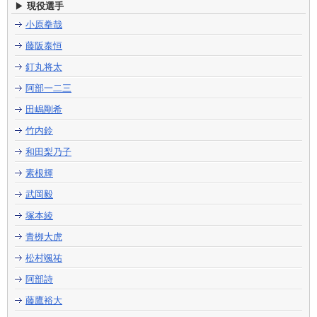
現役選手
小原拳哉
藤阪泰恒
釘丸将太
阿部一二三
田嶋剛希
竹内鈴
和田梨乃子
素根輝
武岡毅
塚本綾
青栁大虎
松村颯祐
阿部詩
藤鷹裕大