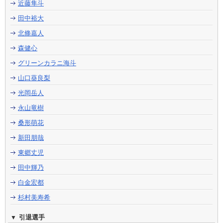
近藤隼斗
田中裕大
北條嘉人
森健心
グリーンカラニ海斗
山口葵良梨
光岡岳人
永山竜樹
桑形萌花
新田朋哉
東郷丈児
田中輝乃
白金宏都
杉村美寿希
引退選手