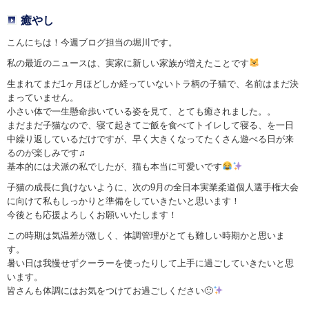
癒やし
こんにちは！今週ブログ担当の堀川です。
私の最近のニュースは、実家に新しい家族が増えたことです
生まれてまだ1ヶ月ほどしか経っていないトラ柄の子猫で、名前はまだ決
まっていません。
小さい体で一生懸命歩いている姿を見て、とても癒されました。。
まだまだ子猫なので、寝て起きてご飯を食べてトイレして寝る、を一日
中繰り返しているだけですが、早く大きくなってたくさん遊べる日が来
るのが楽しみです♫
基本的には犬派の私でしたが、猫も本当に可愛いです
子猫の成長に負けないように、次の9月の全日本実業柔道個人選手権大会
に向けて私もしっかりと準備をしていきたいと思います！
今後とも応援よろしくお願いいたします！
この時期は気温差が激しく、体調管理がとても難しい時期かと思いま
す。
暑い日は我慢せずクーラーを使ったりして上手に過ごしていきたいと思
います。
皆さんも体調にはお気をつけてお過ごしください🙂