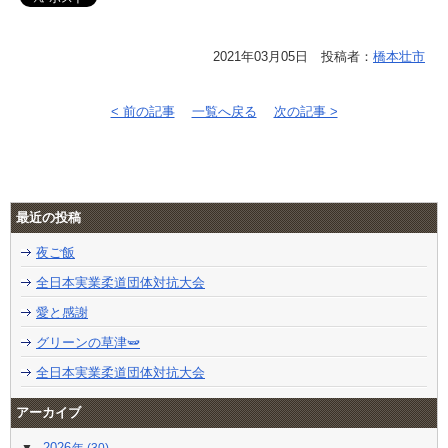
2021年03月05日 投稿者：
橋本壮市
< 前の記事
一覧へ戻る
次の記事 >
最近の投稿
夜ご飯
全日本実業柔道団体対抗大会
愛と感謝
グリーンの草津🫛
全日本実業柔道団体対抗大会
アーカイブ
2026