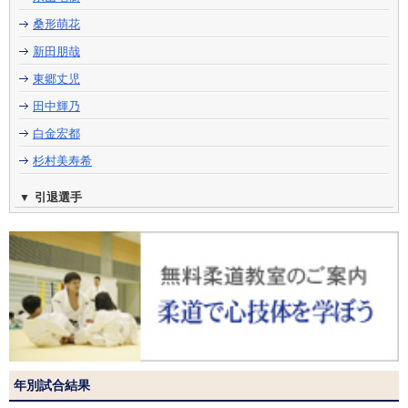
桑形萌花
新田朋哉
東郷丈児
田中輝乃
白金宏都
杉村美寿希
引退選手
年別試合結果