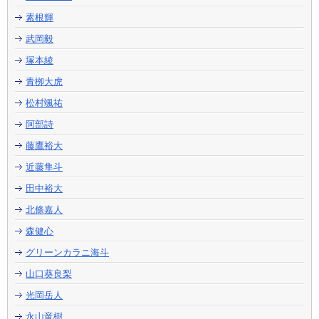
素根輝
武岡毅
塚本綾
青栁大虎
松村颯祐
阿部詩
藤鷹裕大
近藤隼斗
田中裕大
北條嘉人
森健心
グリーンカラニ海斗
山口葵良梨
光岡岳人
永山竜樹