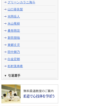
グリーンカラニ海斗
山口葵良梨
光岡岳人
永山竜樹
桑形萌花
新田朋哉
東郷丈児
田中輝乃
白金宏都
杉村美寿希
引退選手