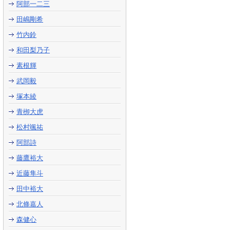
阿部一二三
田嶋剛希
竹内鈴
和田梨乃子
素根輝
武岡毅
塚本綾
青栁大虎
松村颯祐
阿部詩
藤鷹裕大
近藤隼斗
田中裕大
北條嘉人
森健心