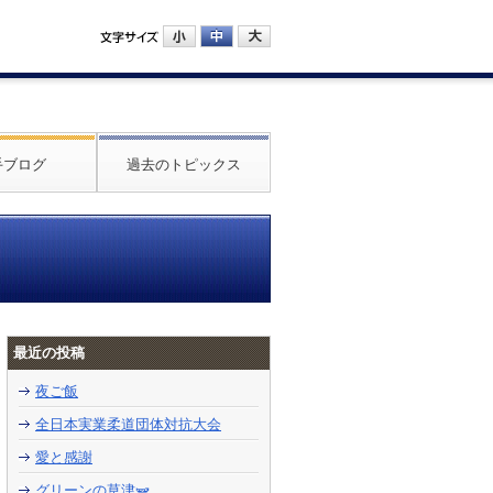
手ブログ
過去のトピックス
最近の投稿
夜ご飯
全日本実業柔道団体対抗大会
愛と感謝
グリーンの草津🫛