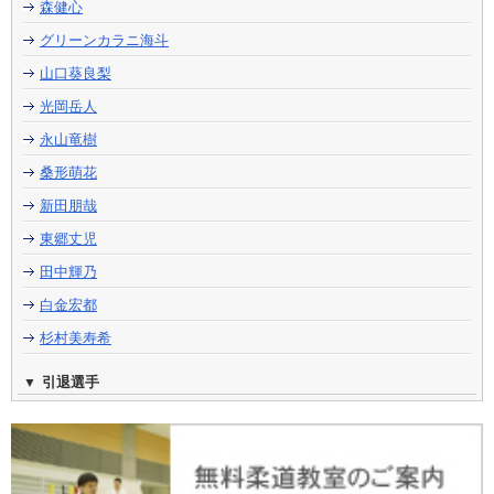
森健心
グリーンカラニ海斗
山口葵良梨
光岡岳人
永山竜樹
桑形萌花
新田朋哉
東郷丈児
田中輝乃
白金宏都
杉村美寿希
引退選手