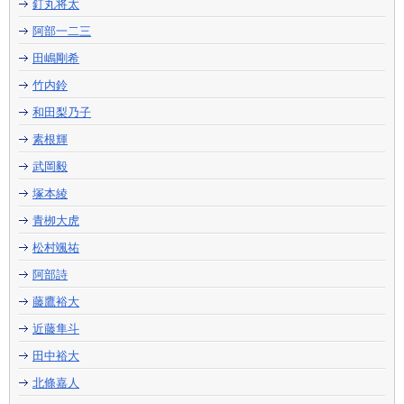
釘丸将太
阿部一二三
田嶋剛希
竹内鈴
和田梨乃子
素根輝
武岡毅
塚本綾
青栁大虎
松村颯祐
阿部詩
藤鷹裕大
近藤隼斗
田中裕大
北條嘉人