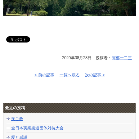
2020年08月28日 投稿者：
阿部一二三
< 前の記事
一覧へ戻る
次の記事 >
最近の投稿
夜ご飯
全日本実業柔道団体対抗大会
愛と感謝