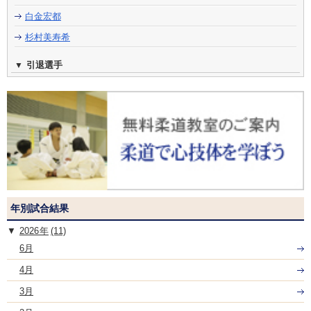
白金宏都
杉村美寿希
引退選手
年別試合結果
2026
(11)
6月
4月
3月