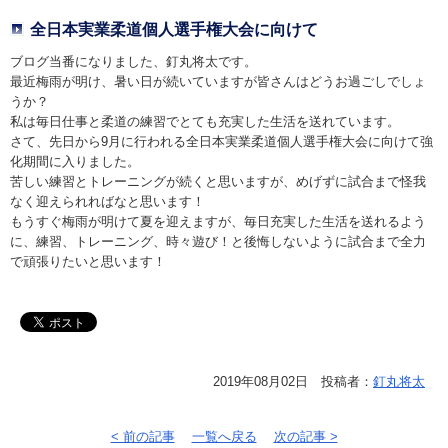
全日本実業柔道個人選手権大会に向けて
ブログ当番になりました、釘丸将太です。
最近梅雨が明け、暑い日が続いていますが皆さんはどうお過ごしでしょ
うか？
私は毎日仕事と柔道の練習でとても充実した生活を送れています。
さて、先日から9月に行われる全日本実業柔道個人選手権大会に向けて強
化期間に入りました。
苦しい練習とトレーニングが続くと思いますが、めげずに試合まで怪我
なく迎えられればなと思います！
もうすぐ梅雨が明けて夏を迎えますが、毎日充実した生活を送れるよう
に、練習、トレーニング、時々遊び！と後悔しないように試合まで全力
で頑張りたいと思います！
2019年08月02日 投稿者：
釘丸将太
< 前の記事
一覧へ戻る
次の記事 >