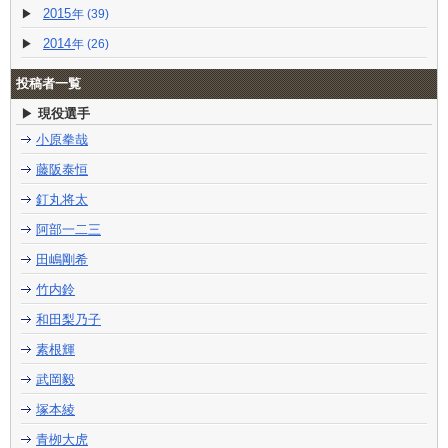
2015
(39)
2014
(26)
投稿者一覧
現役選手
小原拳哉
藤阪泰恒
釘丸将太
阿部一二三
田嶋剛希
竹内鈴
和田梨乃子
素根輝
武岡毅
塚本綾
青栁大虎