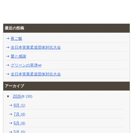
最近の投稿
夜ご飯
全日本実業柔道団体対抗大会
愛と感謝
グリーンの草津🫛
全日本実業柔道団体対抗大会
アーカイブ
2026
(30)
8月
(1)
7月
(4)
6月
(4)
5月
(5)