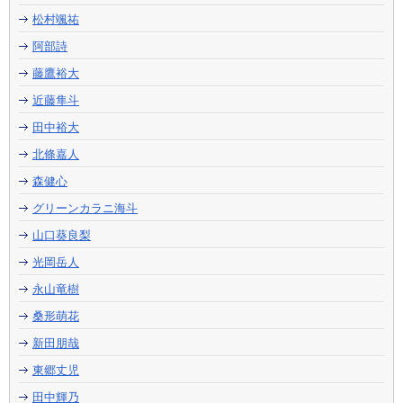
松村颯祐
阿部詩
藤鷹裕大
近藤隼斗
田中裕大
北條嘉人
森健心
グリーンカラニ海斗
山口葵良梨
光岡岳人
永山竜樹
桑形萌花
新田朋哉
東郷丈児
田中輝乃