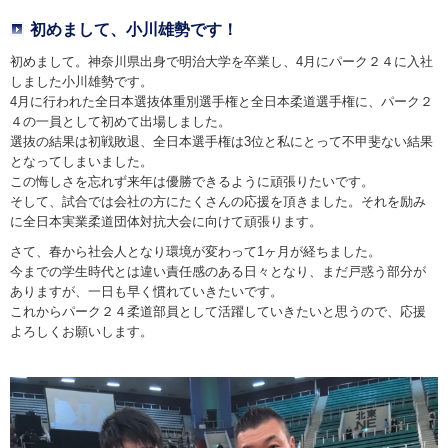
初めまして、小川雄勢です！
初めまして。神奈川県出身で明治大学を卒業し、4月にパーク２４に入社
しました小川雄勢です。
4月に行われた全日本選抜体重別選手権と全日本柔道選手権に、パーク２
４の一員として初めて出場しました。
選抜の結果は初戦敗退、全日本選手権は3位と私にとって不甲斐ない結果
となってしまいました。
この悔しさを忘れず来年は優勝できるように頑張りたいです。
そして、試合では会社の方にたくさんの応援を頂きました。それを励み
に全日本実業柔道団体対抗大会に向けて頑張ります。
さて、春から社会人となり環境が変わって1ヶ月が経ちました。
今までの学生時代とは違い責任感のある日々となり、まだ戸惑う部分が
ありますが、一日も早く慣れていきたいです。
これからパーク２４柔道部員として活躍していきたいと思うので、応援
よろしくお願いします。