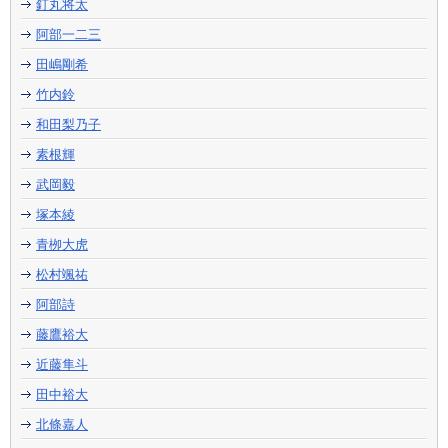
釘丸将太
阿部一二三
田嶋剛希
竹内鈴
和田梨乃子
素根輝
武岡毅
塚本綾
青栁大虎
松村颯祐
阿部詩
藤鷹裕大
近藤隼斗
田中裕大
北條嘉人