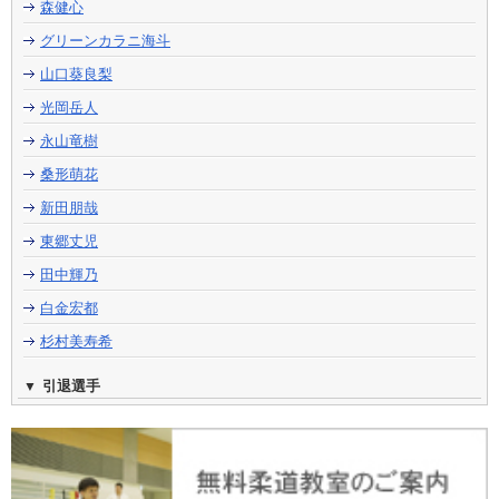
森健心
グリーンカラニ海斗
山口葵良梨
光岡岳人
永山竜樹
桑形萌花
新田朋哉
東郷丈児
田中輝乃
白金宏都
杉村美寿希
引退選手