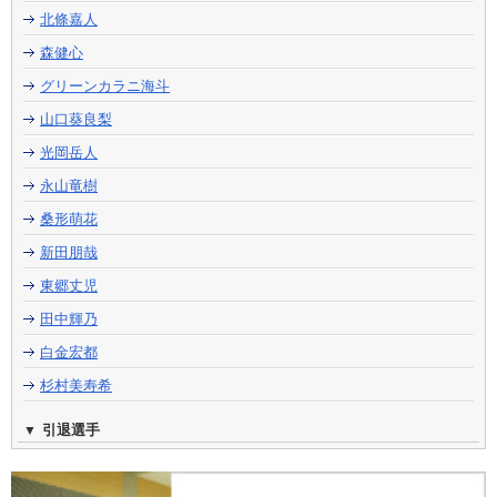
北條嘉人
森健心
グリーンカラニ海斗
山口葵良梨
光岡岳人
永山竜樹
桑形萌花
新田朋哉
東郷丈児
田中輝乃
白金宏都
杉村美寿希
引退選手