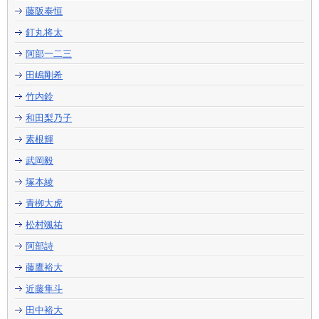
藤阪泰恒
釘丸将太
阿部一二三
田嶋剛希
竹内鈴
和田梨乃子
素根輝
武岡毅
塚本綾
青栁大虎
松村颯祐
阿部詩
藤鷹裕大
近藤隼斗
田中裕大