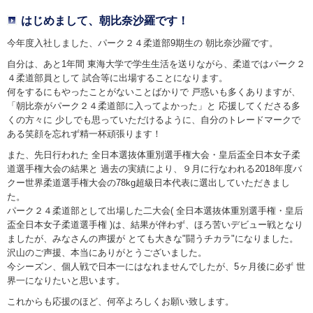
はじめまして、朝比奈沙羅です！
今年度入社しました、パーク２４柔道部9期生の 朝比奈沙羅です。
自分は、あと1年間 東海大学で学生生活を送りながら、柔道ではパーク２
４柔道部員として 試合等に出場することになります。
何をするにもやったことがないことばかりで 戸惑いも多くありますが、
「朝比奈がパーク２４柔道部に入ってよかった」と 応援してくださる多
くの方々に 少しでも思っていただけるように、自分のトレードマークで
ある笑顔を忘れず精一杯頑張ります！
また、先日行われた 全日本選抜体重別選手権大会・皇后盃全日本女子柔
道選手権大会の結果と 過去の実績により、９月に行なわれる2018年度バ
クー世界柔道選手権大会の78kg超級日本代表に選出していただきまし
た。
パーク２４柔道部として出場した二大会( 全日本選抜体重別選手権・皇后
盃全日本女子柔道選手権 )は、結果が伴わず、ほろ苦いデビュー戦となり
ましたが、みなさんの声援が とても大きな"闘うチカラ"になりました。
沢山のご声援、本当にありがとうございました。
今シーズン、個人戦で日本一にはなれませんでしたが、5ヶ月後に必ず 世
界一になりたいと思います。
これからも応援のほど、何卒よろしくお願い致します。