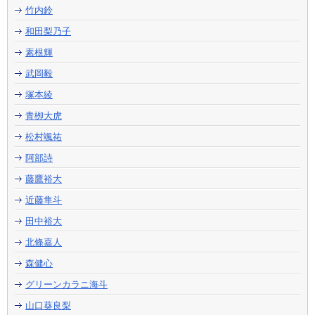
竹内鈴
和田梨乃子
素根輝
武岡毅
塚本綾
青栁大虎
松村颯祐
阿部詩
藤鷹裕大
近藤隼斗
田中裕大
北條嘉人
森健心
グリーンカラニ海斗
山口葵良梨