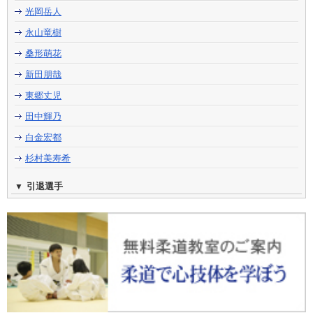
光岡岳人
永山竜樹
桑形萌花
新田朋哉
東郷丈児
田中輝乃
白金宏都
杉村美寿希
引退選手