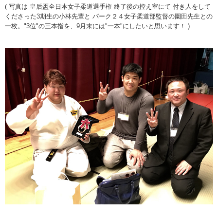
( 写真は 皇后盃全日本女子柔道選手権 終了後の控え室にて 付き人をして
くださった3期生の小林先輩と パーク２４女子柔道部監督の園田先生との
一枚。"3位"の三本指を、9月末には"一本"にしたいと思います！ )